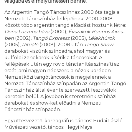
világába és elmélyülhessen benne.
Az Argentin Tangó Táncszínház 2000 óta tagja a
Nemzeti Táncszínház fellépőinek. 2000-2008
között több argentin tangó előadást hoztunk létre:
Dona Lucretia háza
(2000),
Évszakok Buenos Aires-
ben
(2002),
Tangó Expressz
(2005),
Lélekhúrok
(2005),
Rituálé
(2008). 2008 után
Tangó Show
darabokat viszünk színpadra, ahol magyar és
külföldi zenekarok kísérik a táncosokat. A
fellépések után egy rövid tánctanítás színesíti az
estét, ami nagyon népszerű a nézők körében.
Nemzetközi tangótáncosok is megjelennek a
Nemzeti Táncszínház színpadán az Argentin Tangó
Táncszínház által évente szervezett fesztiválok
keretein belül. A jövőben is szeretnénk színházi
darabokat és show-kat előadni a Nemzeti
Táncszínház színpadán.
Együttesvezető, koreográfus, táncos: Budai László
Művészeti vezető, táncos: Hegyi Maya