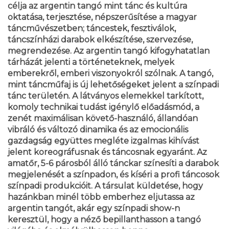
célja az argentin tangó mint tánc és kultúra
oktatása, terjesztése, népszerűsítése a magyar
táncművészetben; táncestek, fesztiválok,
táncszínházi darabok elkészítése, szervezése,
megrendezése. Az argentin tangó kifogyhatatlan
tárházát jelenti a történeteknek, melyek
emberekről, emberi viszonyokról szólnak. A tangó,
mint táncműfaj is új lehetőségeket jelent a színpadi
tánc területén. A látványos elemekkel tarkított,
komoly technikai tudást igénylő előadásmód, a
zenét maximálisan követő-használó, állandóan
vibráló és változó dinamika és az emocionális
gazdagság együttes megléte izgalmas kihívást
jelent koreográfusnak és táncosnak egyaránt. Az
amatőr, 5-6 párosból álló tánckar színesíti a darabok
megjelenését a színpadon, és kíséri a profi táncosok
színpadi produkcióit. A társulat küldetése, hogy
hazánkban minél több emberhez eljutassa az
argentin tangót, akár egy színpadi show-n
keresztül, hogy a néző bepillanthasson a tangó