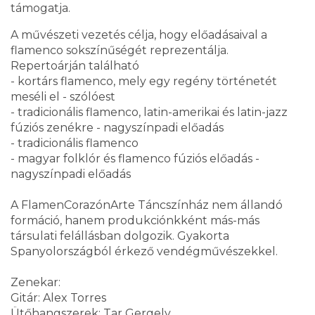
támogatja.
A művészeti vezetés célja, hogy előadásaival a
flamenco sokszínűségét reprezentálja.
Repertoárján található
- kortárs flamenco, mely egy regény történetét
meséli el - szólóest
- tradicionális flamenco, latin-amerikai és latin-jazz
fúziós zenékre - nagyszínpadi előadás
- tradicionális flamenco
- magyar folklór és flamenco fúziós előadás -
nagyszínpadi előadás
A FlamenCorazónArte Táncszínház nem állandó
formáció, hanem produkciónkként más-más
társulati felállásban dolgozik. Gyakorta
Spanyolországból érkező vendégművészekkel.
Zenekar:
Gitár: Alex Torres
Ütőhangszerek: Tar Gergely