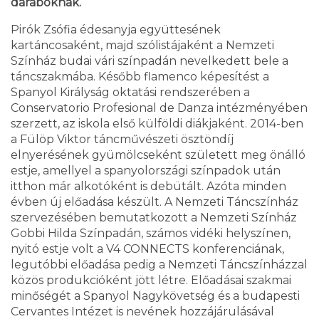
daraboknak.
Pirók Zsófia édesanyja együttesének
kartáncosaként, majd szólistájaként a Nemzeti
Színház budai vári színpadán nevelkedett bele a
táncszakmába. Később flamenco képesítést a
Spanyol Királyság oktatási rendszerében a
Conservatorio Profesional de Danza intézményében
szerzett, az iskola első külföldi diákjaként. 2014-ben
a Fülöp Viktor táncművészeti ösztöndíj
elnyerésének gyümölcseként született meg önálló
estje, amellyel a spanyolországi színpadok után
itthon már alkotóként is debütált. Azóta minden
évben új előadása készült. A Nemzeti Táncszínház
szervezésében bemutatkozott a Nemzeti Színház
Gobbi Hilda Színpadán, számos vidéki helyszínen,
nyitó estje volt a V4 CONNECTS konferenciának,
legutóbbi előadása pedig a Nemzeti Táncszínházzal
közös produkcióként jött létre. Előadásai szakmai
minőségét a Spanyol Nagykövetség és a budapesti
Cervantes Intézet is nevének hozzájárulásával