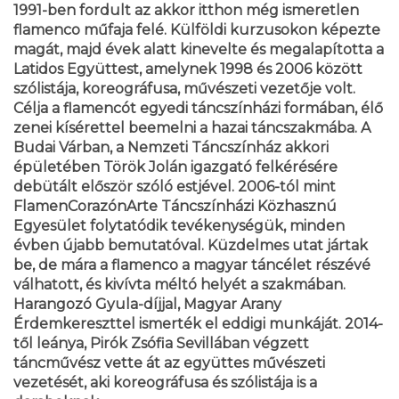
1991-ben fordult az akkor itthon még ismeretlen
flamenco műfaja felé. Külföldi kurzusokon képezte
magát, majd évek alatt kinevelte és megalapította a
Latidos Együttest, amelynek 1998 és 2006 között
szólistája, koreográfusa, művészeti vezetője volt.
Célja a flamencót egyedi táncszínházi formában, élő
zenei kísérettel beemelni a hazai táncszakmába. A
Budai Várban, a Nemzeti Táncszínház akkori
épületében Török Jolán igazgató felkérésére
debütált először szóló estjével. 2006-tól mint
FlamenCorazónArte Táncszínházi Közhasznú
Egyesület folytatódik tevékenységük, minden
évben újabb bemutatóval. Küzdelmes utat jártak
be, de mára a flamenco a magyar táncélet részévé
válhatott, és kivívta méltó helyét a szakmában.
Harangozó Gyula-díjjal, Magyar Arany
Érdemkereszttel ismerték el eddigi munkáját. 2014-
től leánya, Pirók Zsófia Sevillában végzett
táncművész vette át az együttes művészeti
vezetését, aki koreográfusa és szólistája is a