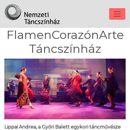
FlamenCorazónArte
Táncszínház
Lippai Andrea, a Győri Balett egykori táncművésze