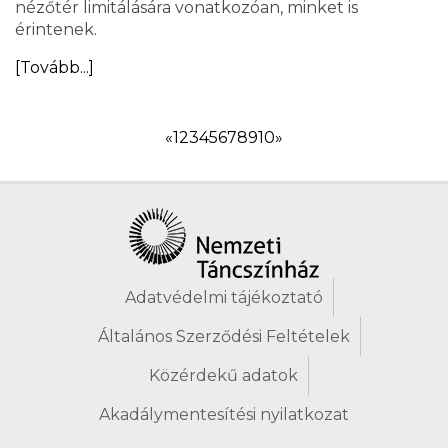
nézőtér limitálására vonatkozóan, minket is
érintenek.
[Tovább...]
«
1
2
3
4
5
6
7
8
9
10
»
Adatvédelmi tájékoztató
Általános Szerződési Feltételek
Közérdekű adatok
Akadálymentesítési nyilatkozat