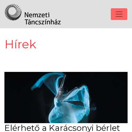
Hírek
Elérhető a Karácsonyi bérlet