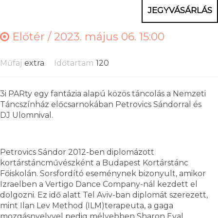
JEGYVÁSÁRLÁS
Előtér /
2023. május 06. 15:00
Műfaj
extra
Időtartam
120
3i PARty egy fantázia alapú közös táncolás a Nemzeti
Táncszínház előcsarnokában Petrovics Sándorral és
DJ Ulomnival.
Petrovics Sándor 2012-ben diplomázott
kortárstáncművészként a Budapest Kortárstánc
Főiskolán. Sorsfordító eseménynek bizonyult, amikor
Izraelben a Vertigo Dance Company-nál kezdett el
dolgozni. Ez idő alatt Tel Aviv-ban diplomát szerezett,
mint Ilan Lev Method (ILM)terapeuta, a gaga
mozgásnyelvvel pedig mélyebben Sharon Eyal