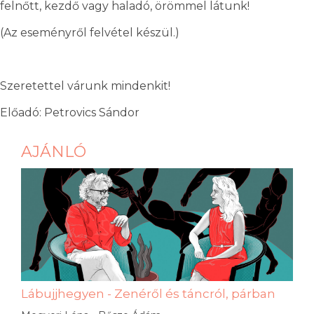
felnőtt, kezdő vagy haladó, örömmel látunk!
(Az eseményről felvétel készül.)
Szeretettel várunk mindenkit!
Előadó: Petrovics Sándor
AJÁNLÓ
Lábujjhegyen - Zenéről és táncról, párban