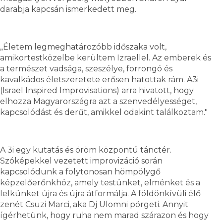
darabja kapcsán ismerkedett meg.
„Életem legmeghatározóbb időszaka volt,
amikortestközelbe kerültem Izraellel. Az emberek és
a természet vadsága, szeszélye, forrongó és
kavalkádos életszeretete erősen hatottak rám. A3i
(Israel Inspired Improvisations) arra hivatott, hogy
elhozza Magyarországra azt a szenvedélyességet,
kapcsolódást és derűt, amikkel odakint találkoztam."
A 3i egy kutatás és öröm központú tánctér.
Szóképekkel vezetett improvizáció során
kapcsolódunk a folytonosan hömpölygő
képzelőerőnkhöz, amely testünket, elménket és a
lelkünket újra és újra átformálja. A földönkívüli élő
zenét Csuzi Marci, aka Dj Ulomni pörgeti. Annyit
ígérhetünk, hogy ruha nem marad szárazon és hogy