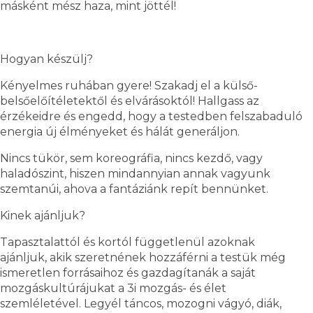
másként mész haza, mint jöttél!
Hogyan készülj?
Kényelmes ruhában gyere! Szakadj el a külső-
belsőelőítéletektől és elvárásoktól! Hallgass az
érzékeidre és engedd, hogy a testedben felszabaduló
energia új élményeket és hálát generáljon.
Nincs tükör, sem koreográfia, nincs kezdő, vagy
haladószint, hiszen mindannyian annak vagyunk
szemtanúi, ahova a fantáziánk repít bennünket.
Kinek ajánljuk?
Tapasztalattól és kortól függetlenül azoknak
ajánljuk, akik szeretnének hozzáférni a testük még
ismeretlen forrásaihoz és gazdagítanák a saját
mozgáskultúrájukat a 3i mozgás- és élet
szemléletével. Legyél táncos, mozogni vágyó, diák,