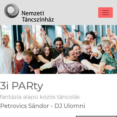
3i PARty
fantázia alapú közös táncolás
Petrovics Sándor - DJ Ulomni