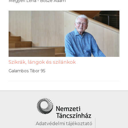
Megyeri Léna - Bősze Ádám
Szikrák, lángok és szilánkok
Galambos Tibor 95
Adatvédelmi tájékoztató