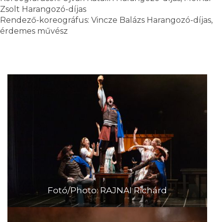
Zsolt Harangozó-díjas
Rendező-koreográfus: Vincze Balázs Harangozó-díjas,
érdemes művész
Fotó/Photo: RAJNAI Richárd