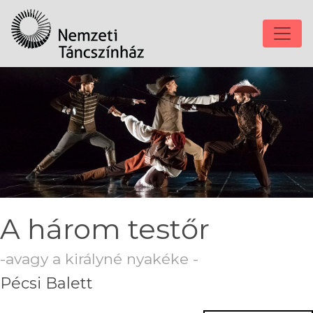
A három testőr
-avagy a királyné nyakéke -
Pécsi Balett