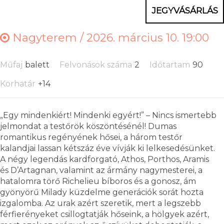
JEGYVÁSÁRLÁS
Nagyterem /
2026. március 10. 19:00
Műfaj
balett
Felvonások száma
2
Időtartam
90
Korhatár
+14
„Egy mindenkiért! Mindenki egyért!” – Nincs ismertebb
jelmondat a testőrök köszöntésénél! Dumas
romantikus regényének hősei, a három testőr
kalandjai lassan kétszáz éve vívják ki lelkesedésünket.
A négy legendás kardforgató, Athos, Porthos, Aramis
és D’Artagnan, valamint az ármány nagymesterei, a
hatalomra törő Richelieu bíboros és a gonosz, ám
gyönyörű Milady küzdelme generációk sorát hozta
izgalomba. Az urak azért szeretik, mert a legszebb
férfierényeket csillogtatják hőseink, a hölgyek azért,