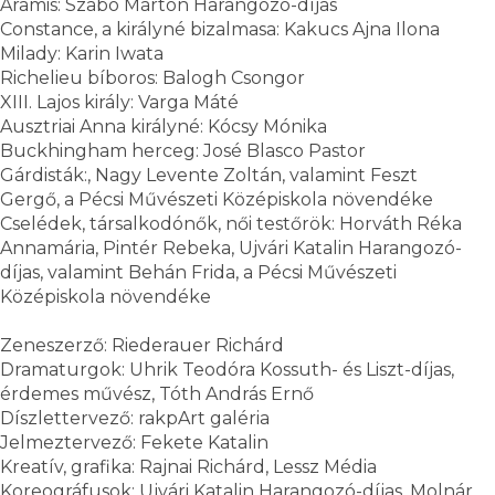
Aramis: Szabó Márton Harangozó-díjas
Constance, a királyné bizalmasa: Kakucs Ajna Ilona
Milady: Karin Iwata
Richelieu bíboros: Balogh Csongor
XIII. Lajos király: Varga Máté
Ausztriai Anna királyné: Kócsy Mónika
Buckhingham herceg: José Blasco Pastor
Gárdisták:, Nagy Levente Zoltán, valamint Feszt
Gergő, a Pécsi Művészeti Középiskola növendéke
Cselédek, társalkodónők, női testőrök: Horváth Réka
Annamária, Pintér Rebeka, Ujvári Katalin Harangozó-
díjas, valamint Behán Frida, a Pécsi Művészeti
Középiskola növendéke
Zeneszerző: Riederauer Richárd
Dramaturgok: Uhrik Teodóra Kossuth- és Liszt-díjas,
érdemes művész, Tóth András Ernő
Díszlettervező: rakpArt galéria
Jelmeztervező: Fekete Katalin
Kreatív, grafika: Rajnai Richárd, Lessz Média
Koreográfusok: Ujvári Katalin Harangozó-díjas, Molnár