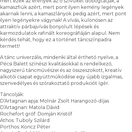
mert ezek az erények az ő szívüket dobogtatják, a
kamaszfiúk azért, mert pont ilyen kemény legények
akarnak lenni, a kamaszlányok pedig azért, mert pont
ilyen legényekre vágynak! A vívás, különösen az
attraktív párbajvívás bonyolult lépések és
karmozdulatok rafinált koreográfiáján alapul. Nem
kérdés tehát, hogy ez a történet táncszínpadra
termett!
A tánc univerzális, mindenki által érthető nyelve, a
Pécsi Balett színészi kvalitásokkal is rendelkező,
nagyszerű táncművészei és az összeszokott, kreatív
alkotói csapat együttműködése egy újabb izgalmas,
szenvedélyes és szórakoztató produkciót ígér.
Táncolják:
D’Artagnan apja: Molnár Zsolt Harangozó-díjas
D’Artagnan: Matola Dávid
Rochefort gróf: Domján Kristóf
Athos: Tuboly Szilárd
Porthos: Koncz Péter