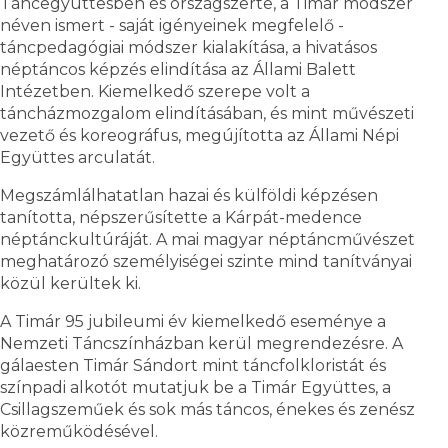
Táncegyüttesben és országszerte, a Timár módszer
néven ismert - saját igényeinek megfelelő -
táncpedagógiai módszer kialakítása, a hivatásos
néptáncos képzés elindítása az Állami Balett
Intézetben. Kiemelkedő szerepe volt a
táncházmozgalom elindításában, és mint művészeti
vezető és koreográfus, megújította az Állami Népi
Együttes arculatát.
Megszámlálhatatlan hazai és külföldi képzésen
tanította, népszerűsítette a Kárpát-medence
néptánckultúráját. A mai magyar néptáncművészet
meghatározó személyiségei szinte mind tanítványai
közül kerültek ki.
A Timár 95 jubileumi év kiemelkedő eseménye a
Nemzeti Táncszínházban kerül megrendezésre. A
gálaesten Timár Sándort mint táncfolkloristát és
színpadi alkotót mutatjuk be a Timár Együttes, a
Csillagszeműek és sok más táncos, énekes és zenész
közreműködésével.