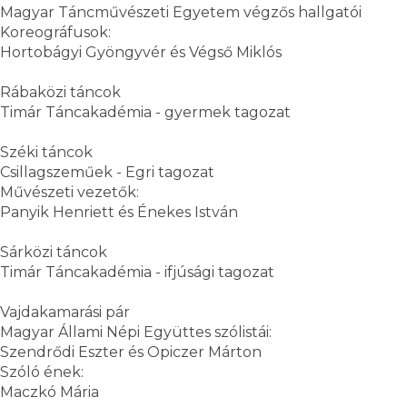
Magyar Táncművészeti Egyetem végzős hallgatói
Koreográfusok:
Hortobágyi Gyöngyvér és Végső Miklós
Rábaközi táncok
Timár Táncakadémia - gyermek tagozat
Széki táncok
Csillagszeműek - Egri tagozat
Művészeti vezetők:
Panyik Henriett és Énekes István
Sárközi táncok
Timár Táncakadémia - ifjúsági tagozat
Vajdakamarási pár
Magyar Állami Népi Együttes szólistái:
Szendrődi Eszter és Opiczer Márton
Szóló ének:
Maczkó Mária