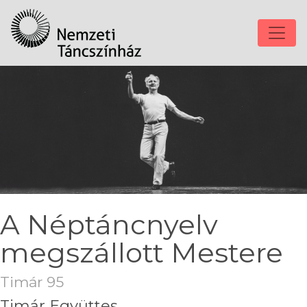
A Néptáncnyelv
megszállott Mestere
Timár 95
Timár Együttes