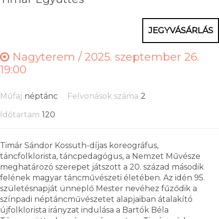
JEGYVÁSÁRLÁS
Nagyterem /
2025. szeptember 26.
19:00
Műfaj
néptánc
Felvonások száma
2
Időtartam
120
Timár Sándor Kossuth-díjas koreográfus,
táncfolklorista, táncpedagógus, a Nemzet Művésze
meghatározó szerepet játszott a 20. század második
felének magyar táncművészeti életében. Az idén 95.
születésnapját ünneplő Mester nevéhez fűződik a
színpadi néptáncművészetet alapjaiban átalakító
újfolklorista irányzat indulása a Bartók Béla