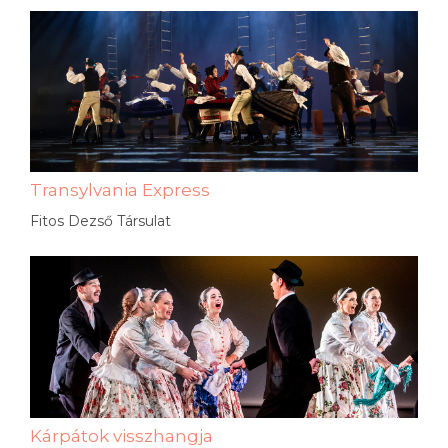
Transylvania Express
Fitos Dezső Társulat
Kárpátok visszhangja