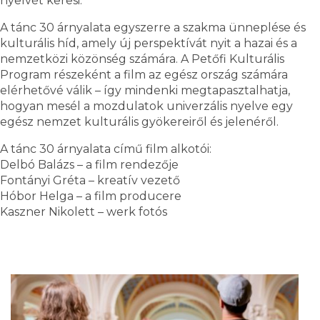
nyelvét keresi.
A tánc 30 árnyalata egyszerre a szakma ünneplése és
kulturális híd, amely új perspektívát nyit a hazai és a
nemzetközi közönség számára. A Petőfi Kulturális
Program részeként a film az egész ország számára
elérhetővé válik – így mindenki megtapasztalhatja,
hogyan mesél a mozdulatok univerzális nyelve egy
egész nemzet kulturális gyökereiről és jelenéről.
A tánc 30 árnyalata című film alkotói:
Delbó Balázs – a film rendezője
Fontányi Gréta – kreatív vezető
Hóbor Helga – a film producere
Kaszner Nikolett – werk fotós