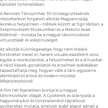
táncélet történetében.
A Nemzeti Táncszínház 30 törzsegyüttesének
részvételével forgatott alkotás Magyarország
ikonikus helyszínein – többek között az Egri Várban, a
Szépművészeti Múzeumban és a Miskolci Avasi
Kilátónál – mutatja be a magyar táncművészet
virtuozitását és sokszínűségét.
Az alkotás különlegessége, hogy nem lineáris
történetet mesél el, hanem vizuális esszéként szövi
egybe a mozdulatokat, a helyszíneket és a stílusokat.
A néző képek, gondolatok és érzelmek sodrásában
tapasztalhatja meg, hogyan válik a tánc egyszerre
identitásőrző erővé és modern művészi
kifejezőeszközzé.
A film hét fejezetben bontja ki a magyar
táncművészet világát. A Gyökerek és szárnyalás a
hagyományból és történelemből táplálkozó
gyökereket mutatja, amelyek stabil alapot adnak a