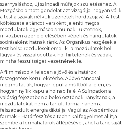
szárnyaláshoz, új színpadi műfajok születéséhez. A
Mozgásba öntött gondolat azt vizsgálja, hogyan válik
a test a szavak nélküli üzenetek hordozójává. A Test
költészete a táncot versként jeleníti meg: a
mozdulatok egymásba simulnak, lüktetnek,
miközben a zene ölelésében képek és hangulatok
sodrásaként hatnak ránk. Az Organikus rezgések a
test belső rezdüléseit emeli ki: a mozdulatok hol
lágyak és visszafogottak, hol hirtelenek és vadak,
mintha feszültséget vezetnének le.
A film második felében a jövő és a határok
feszegetése kerül előtérbe. A Jövő táncosai
megmutatják, hogyan épül a múltból a jelen, és
hogyan nyílik kapu a holnap felé. A Színpadon a
valóság fejezetben a belső ösztönök irányítanak, a
mozdulatokat nem a tanult forma, hanem a
felszabadult energia diktálja. Végül az Akadémikus
formák – Határfeszítés a technikai fegyelmet állítja
szembe a formahatárok átlépésével, ahol a tánc saját