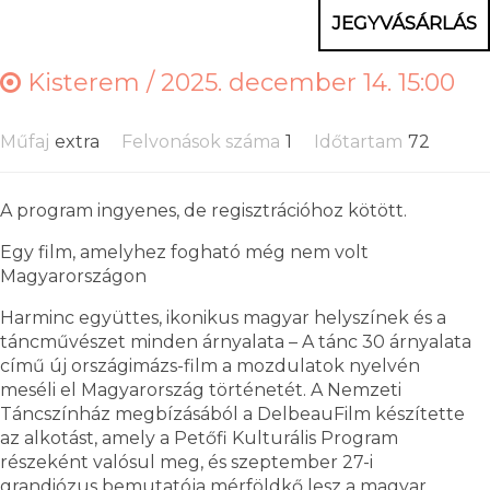
JEGYVÁSÁRLÁS
Kisterem /
2025. december 14. 15:00
Műfaj
extra
Felvonások száma
1
Időtartam
72
A program ingyenes, de regisztrációhoz kötött.
Egy film, amelyhez fogható még nem volt
Magyarországon
Harminc együttes, ikonikus magyar helyszínek és a
táncművészet minden árnyalata – A tánc 30 árnyalata
című új országimázs-film a mozdulatok nyelvén
meséli el Magyarország történetét. A Nemzeti
Táncszínház megbízásából a DelbeauFilm készítette
az alkotást, amely a Petőfi Kulturális Program
részeként valósul meg, és szeptember 27-i
grandiózus bemutatója mérföldkő lesz a magyar