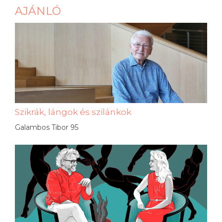
AJÁNLÓ
Szikrák, lángok és szilánkok
Galambos Tibor 95