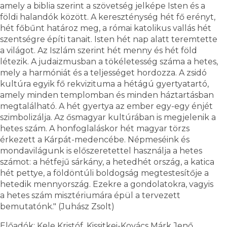
amely a biblia szerint a szövetség jelképe Isten és a
földi halandók között. A kereszténység hét fő erényt,
hét főbűnt határoz meg, a római katolikus vallás hét
szentségre építi tanait. Isten hét nap alatt teremtette
a világot. Az Iszlám szerint hét menny és hét föld
létezik. A judaizmusban a tökéletesség száma a hetes,
mely a harmóniát és a teljességet hordozza. A zsidó
kultúra egyik fő rekvizituma a hétágú gyertyatartó,
amely minden templomban és minden háztartásban
megtalálható. A hét gyertya az ember egy-egy énjét
szimbolizálja. Az ősmagyar kultúrában is megjelenik a
hetes szám. A honfoglaláskor hét magyar törzs
érkezett a Kárpát-medencébe. Népmeséink és
mondavilágunk is előszeretettel használja a hetes
számot: a hétfejű sárkány, a hetedhét ország, a katica
hét pettye, a földöntúli boldogság megtestesítője a
hetedik mennyország. Ezekre a gondolatokra, vagyis
a hetes szám misztériumára épül a tervezett
bemutatónk." (Juhász Zsolt)
Előadók: Kele Kristóf, Kissitkei-Kovács Márk Jenő,