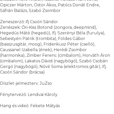
Opiczer Márton, Östör Ákos, Patócs Donát Endre,
Sáfrán Balázs, Szabó Zsombor
Zeneszerző: ifj Csoóri Sándor
Zenészek: Őri-Kiss Botond (zongora, deepmind),
Hegedűs Máté (hegedű), Ifj. Szerényi Béla (furulya),
Sebestyén Patrik (trombita), Földes Gábor
(basszusgitár, moog), Friderikusz Péter (cselló),
Caussanel Izabella (ének), Herédi Zsombor
(harmonika), Zimber Ferenc (cimbalom), Horváth Áron
(cimbalom), Lakatos Dávid (nagybőgő), Szabó Csobán
Gergő (nagybőgő), Nóvé Soma (elektromos gitár), Ifj.
Csoóri Sándor (brácsa)
Díszlet-jelmezterv: JuZso
Fénytervező: Lendvai Károly
Hang és videó: Fekete Mátyás