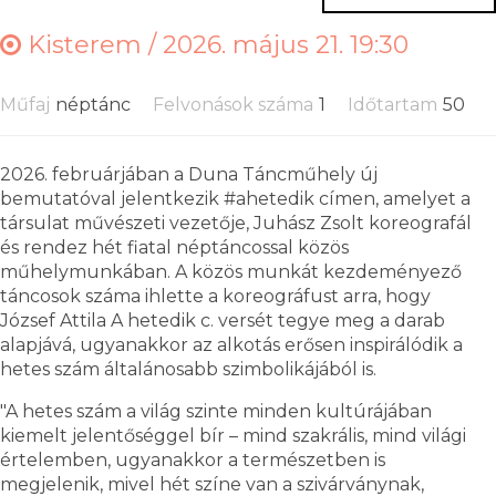
Kisterem /
2026. május 21. 19:30
Műfaj
néptánc
Felvonások száma
1
Időtartam
50
2026. februárjában a Duna Táncműhely új
bemutatóval jelentkezik #ahetedik címen, amelyet a
társulat művészeti vezetője, Juhász Zsolt koreografál
és rendez hét fiatal néptáncossal közös
műhelymunkában. A közös munkát kezdeményező
táncosok száma ihlette a koreográfust arra, hogy
József Attila A hetedik c. versét tegye meg a darab
alapjává, ugyanakkor az alkotás erősen inspirálódik a
hetes szám általánosabb szimbolikájából is.
"A hetes szám a világ szinte minden kultúrájában
kiemelt jelentőséggel bír – mind szakrális, mind világi
értelemben, ugyanakkor a természetben is
megjelenik, mivel hét színe van a szivárványnak,