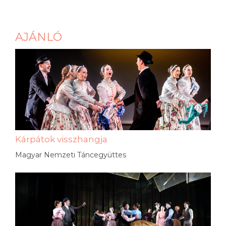
AJÁNLÓ
Kárpátok visszhangja
Magyar Nemzeti Táncegyüttes