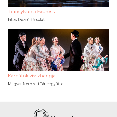
Transylvania Express
Fitos Dezső Társulat
Kárpátok visszhangja
Magyar Nemzeti Táncegyüttes