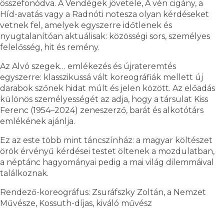
összefonódva. A Vendégek jövetele, A vén cigány, a
Híd-avatás vagy a Radnóti notesza olyan kérdéseket
vetnek fel, amelyek egyszerre időtlenek és
nyugtalanítóan aktuálisak: közösségi sors, személyes
felelősség, hit és remény.
Az Alvó szegek… emlékezés és újrateremtés
egyszerre: klasszikussá vált koreográfiák mellett új
darabok szőnek hidat múlt és jelen között. Az előadás
különös személyességét az adja, hogy a társulat Kiss
Ferenc (1954–2024) zeneszerző, barát és alkotótárs
emlékének ajánlja.
Ez az este több mint táncszínház: a magyar költészet
örök érvényű kérdései testet öltenek a mozdulatban,
a néptánc hagyományai pedig a mai világ dilemmáival
találkoznak.
Rendező-koreográfus: Zsuráfszky Zoltán, a Nemzet
Művésze, Kossuth-díjas, kiváló művész