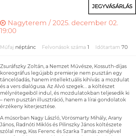
JEGYVÁSÁRLÁS
Nagyterem /
2025. december 02.
19:00
Műfaj
néptánc
Felvonások száma
1
Időtartam
70
Zsuráfszky Zoltán, a Nemzet Művésze, Kossuth-díjas
koreográfus legújabb premierje nem pusztán egy
táncelőadás, hanem intellektuális kihívás: a mozdulat
és a vers dialógusa. Az Alvó szegek… a költészet
mélyrétegeiből indul, és mozdulatokban teljesedik ki
– nem pusztán illusztráció, hanem a lírai gondolatok
érzékeny kiterjesztése.
A műsorban Nagy László, Vörösmarty Mihály, Arany
János, Radnóti Miklós és Pilinszky János költészete
szólal meg, Kiss Ferenc és Szarka Tamás zenéjével