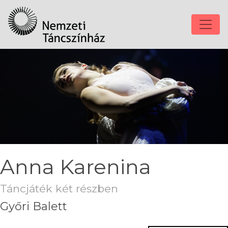
Anna Karenina
Táncjáték két részben
Győri Balett