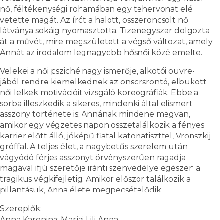
nő, féltékenységi rohamában egy tehervonat elé
vetette magát. Az írót a halott, összeroncsolt nő
látványa sokáig nyomasztotta. Tizenegyszer dolgozta
át a művét, mire megszületett a végső változat, amely
Annát az irodalom legnagyobb hősnői közé emelte.
Velekei a női psziché nagy ismerője, alkotói ouvre-
jából rendre kiemelkednek az önsorsrontó, elbukott
női lelkek motivációit vizsgáló koreográfiák. Ebbe a
sorba illeszkedik a sikeres, mindenki által elismert
asszony története is; Annának mindene megvan,
amikor egy végzetes napon összetalálkozik a fényes
karrier előtt álló, jóképű fiatal katonatiszttel, Vronszkij
gróffal. A teljes élet, a nagybetűs szerelem után
vágyódó férjes asszonyt örvényszerűen ragadja
magával ifjú szeretője iránti szenvedélye egészen a
tragikus végkifejletig. Amikor először találkozik a
pillantásuk, Anna élete megpecsételődik.
Szereplők:
Anna Karenina: Marjai Lili Anna