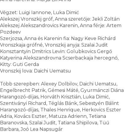
Végzet: Luigi Iannone, Luka Dimić
Alekszej Vronszkij gróf, Anna szeretője: Jekli Zoltán
Alekszej Alekszandrovics Karenin, Anna férje: Artem
Pozdeev
Szerjozsa, Anna és Karenin fia: Nagy Keve Richárd
Vronszkaja grófné, Vronszkij anyja: Szalai Judit
Konsztantyin Dmitrics Levin: Golubkovics Gergő
Katyerina Alekszandrovna Scserbackaja hercegnő,
Kitty: Guti Gerda
Vronszkij lova: Daichi Uematsu
Több szerepben: Alexey Dolbilov, Daichi Uematsu,
Engelbrecht Patrik, Gémesi Máté, Gyurmánczi Diána
Harangozó-díjas, Horváth Krisztián, Luka Dimić,
Szentiványi Richard, Téglás Bánk, Sebestyén Bálint
Harangozó-díjas, Thales Henrique, Herkovics Eszter
Adria, Kovács Eszter, Matuza Adrienn, Tetiana
Baranovska, Szalai Judit, Tatiana Shipilova, Tüű
Barbara, Joó Lea Napsugár