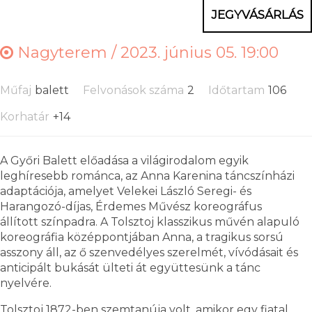
JEGYVÁSÁRLÁS
Nagyterem /
2023. június 05. 19:00
Műfaj
balett
Felvonások száma
2
Időtartam
106
Korhatár
+14
A Győri Balett előadása a világirodalom egyik
leghíresebb románca, az Anna Karenina táncszínházi
adaptációja, amelyet Velekei László Seregi- és
Harangozó-díjas, Érdemes Művész koreográfus
állított színpadra. A Tolsztoj klasszikus művén alapuló
koreográfia középpontjában Anna, a tragikus sorsú
asszony áll, az ő szenvedélyes szerelmét, vívódásait és
anticipált bukását ülteti át együttesünk a tánc
nyelvére.
Tolsztoj 1872-ben szemtanúja volt, amikor egy fiatal