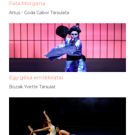
Fata Morgana
Artus - Goda Gábor Társulata
Egy gésa emlékiratai
Bozsik Yvette Társulat