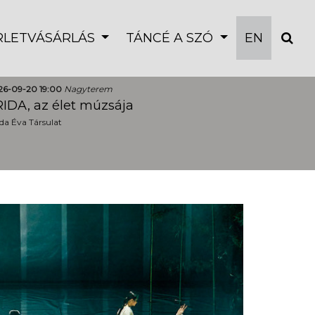
ÉRLETVÁSÁRLÁS
TÁNCÉ A SZÓ
EN
26-09-20 19:00
Nagyterem
IDA, az élet múzsája
a Éva Társulat