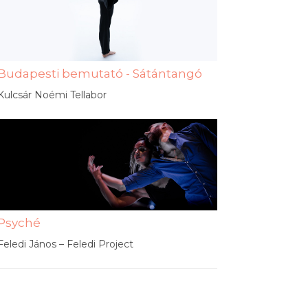
Budapesti bemutató - Sátántangó
Kulcsár Noémi Tellabor
Psyché
Feledi János – Feledi Project