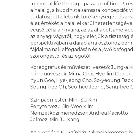
Immortal life through passage of time 3 rés
a halálig, a buddhista samsara koncepciót v
tudatosította létünk törékenységét, és ar
élet értékét a halál elkerülhetetlenségével
végső célja a nirvána, az az állapot, ame
az anyagi vágytól, hogy elérjük a tisztaság 
perspektívában a darab arra ösztönöz be
fájdalmainak elfogadásán és a jövő befo
szorongástól és az egotól.
Koreográfus és művészeti vezető: Jung-a 
Táncművészek: Mi-na Choi, Hye-lim Cho, Ji- 
hyun Goo, Hye-jeong Cho, So-yeoung Back, 
Seung-hee Oh, Seo-hee Jeong, Sang-hee Ch
Színpadmester: Min- Su Kim
Fénytervező: Jin-Woo KIim
Nemzetközi menedzser: Andrea Paciotto
Jelmez: Min-Ju Kang
Az előadás a 10. Színházi Olimpia keretén