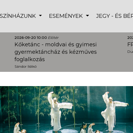
SZÍNHÁZUNK
ESEMÉNYEK
JEGY - ÉS B
2026-09-20 10:00
Előtér
20
Kőketánc - moldvai és gyimesi
FR
gyermektáncház és kézműves
Dud
foglalkozás
Sándor Ildikó