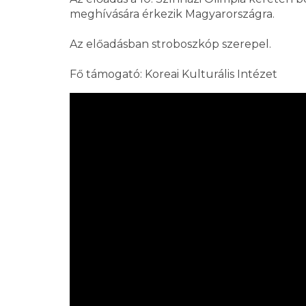
meghívására érkezik Magyarországra.
Az előadásban stroboszkóp szerepel.
Fő támogató: Koreai Kulturális Intézet