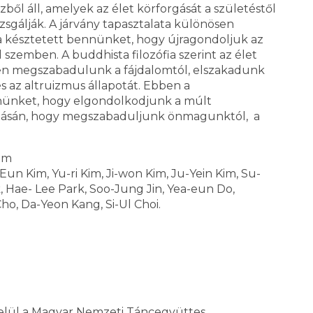
zből áll, amelyek az élet körforgását a születéstől
izsgálják. A járvány tapasztalata különösen
ra késztetett bennünket, hogy újragondoljuk az
 szemben. A buddhista filozófia szerint az élet
lyben megszabadulunk a fájdalomtól, elszakadunk
és az altruizmus állapotát. Ebben a
nnünket, hogy elgondolkodjunk a múlt
gadásán, hogy megszabaduljunk önmagunktól, a
Kim
Eun Kim, Yu-ri Kim, Ji-won Kim, Ju-Yein Kim, Su-
Hae- Lee Park, Soo-Jung Jin, Yea-eun Do,
o, Da-Yeon Kang, Si-Ul Choi.
 belül a Magyar Nemzeti Táncegyüttes