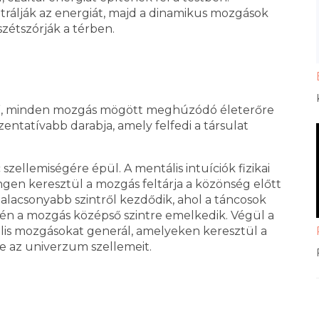
trálják az energiát, majd a dinamikus mozgások
szétszórják a térben.
sre”, minden mozgás mögött meghúzódó életerőre
zentatívabb darabja, amely felfedi a társulat
szellemiségére épül. A mentális intuíciók fizikai
ingen keresztül a mozgás feltárja a közönség előtt
y alacsonyabb szintről kezdődik, ahol a táncosok
évén a mozgás középső szintre emelkedik. Végül a
ális mozgásokat generál, amelyeken keresztül a
lve az univerzum szellemeit.