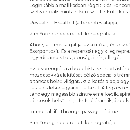
Leginkább a mellkasban rögzítik és koncen
szekvenciális mintáin keresztül elküldik és 
Revealing Breath II (a teremtés alapja)
Kim Young-hee eredeti koreográfiája
Ahogy a cím is sugallja, ez a mű a „légzé
összpontosít. És a repertoár egyik legrepre
egyedi táncos tulajdonságait és jellegét.
Ez a koreográfia a buddhista szertartástánc 
mozgásokká alakítását célzó speciális trén
a táncos belső világát. Az alkotás alapja eg
teste és lelke egyaránt ellazul. A légzés r
tánc egy magasabb szintre emelkedik, spir
táncosok belső ereje felfelé áramlik, átöle
Immortal life through passage of time
Kim Young-hee eredeti koreográfiája