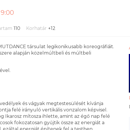
19:00
artam
110
Korhatár
+12
UTDANCE társulat legikonikusabb koreográfiáit.
szere alapján közelmúltbeli és múltbeli
ével.
nvedélyek és vágyak megtestesülését kívánja
ntja felé irányuló vertikális vonzalom képvisel.
 Ikarosz mítosza ihlette, amint az égő nap felé
osok fokozatosan gyűjtik össze az energiát a
, ezáltal energiát építenek fel a testben.