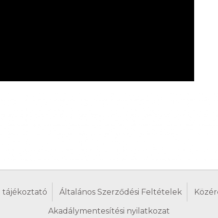
 tájékoztató
Általános Szerződési Feltételek
Közér
Akadálymentesítési nyilatkozat