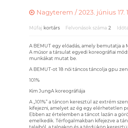
Nagyterem /
2023. június 17. 
Műfaj
kortárs
Felvonások száma
2
Időt
A BEMUT egy előadás, amely bemutatja a M
A műsor a társulat egyedi koreográfiai mód
munkákat mutat be.
A BEMUT-ot 18 női táncos táncolja gpu zen
101%
Kim JungA koreográfiája
A „101%” a táncon keresztül az extrém sze
kifejezni, amelyet az ég egy elérhetetlen po
Ebben az értelemben a táncot lazán a görög
emelkedik. Térfogalmakban kifejezve a tánc
talajból, a talpakon és a térdükön keresztül