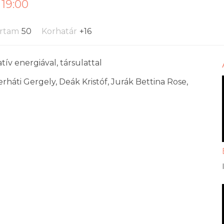
 19:00
artam
50
Korhatár
+16
atív energiával, társulattal
rháti Gergely, Deák Kristóf, Jurák Bettina Rose,