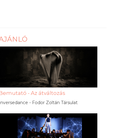
AJÁNLÓ
Bemutató - Az átváltozás
Inversedance - Fodor Zoltán Társulat