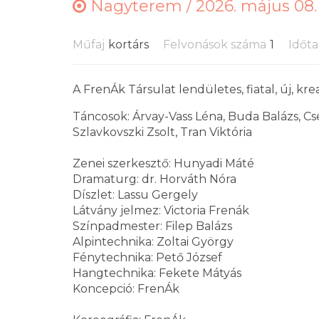
Nagyterem /
2026. május 08.
Műfaj
kortárs
Felvonások száma
1
Időt
A FrenÁk Társulat lendületes, fiatal, új, kre
Táncosok: Árvay-Vass Léna, Buda Balázs, Cse
Szlavkovszki Zsolt, Tran Viktória
Zenei szerkesztő: Hunyadi Máté
Dramaturg: dr. Horváth Nóra
Díszlet: Lassu Gergely
Látvány jelmez: Victoria Frenák
Színpadmester: Filep Balázs
Alpintechnika: Zoltai György
Fénytechnika: Pető József
Hangtechnika: Fekete Mátyás
Koncepció: FrenÁk