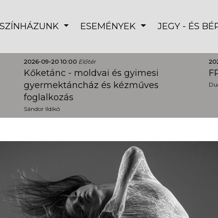
SZÍNHÁZUNK
ESEMÉNYEK
JEGY - ÉS B
2026-09-20 10:00
Előtér
20
Kőketánc - moldvai és gyimesi
FR
gyermektáncház és kézműves
Dud
foglalkozás
Sándor Ildikó