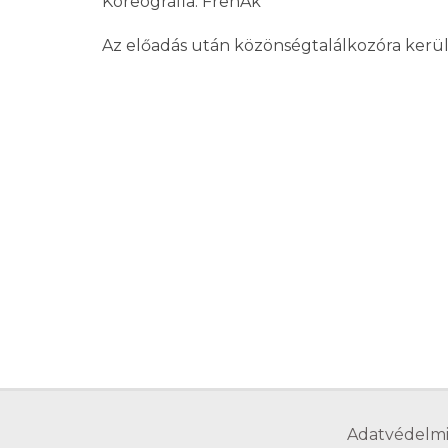
Koreográfia: FrenÁk
Az előadás után közönségtalálkozóra kerül 
Adatvédelmi