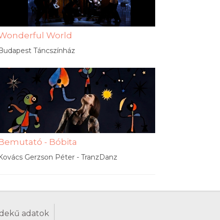
Wonderful World
Budapest Táncszínház
Bemutató - Bóbita
Kovács Gerzson Péter - TranzDanz
dekű adatok