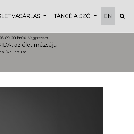
ÉRLETVÁSÁRLÁS
TÁNCÉ A SZÓ
EN
26-09-20 19:00
Nagyterem
IDA, az élet múzsája
a Éva Társulat