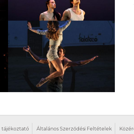
 tájékoztató
Általános Szerződési Feltételek
Közér