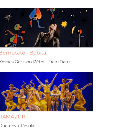
Bemutató - Bóbita
Kovács Gerzson Péter - TranzDanz
RAMAZURI
Duda Éva Társulat