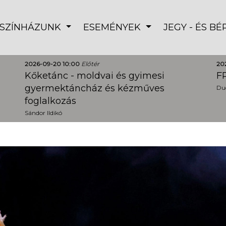
SZÍNHÁZUNK
ESEMÉNYEK
JEGY - ÉS B
2026-09-20 10:00
Előtér
20
Kőketánc - moldvai és gyimesi
FR
gyermektáncház és kézműves
Dud
foglalkozás
Sándor Ildikó