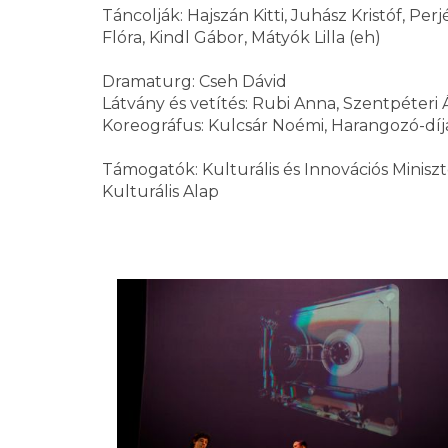
Táncolják: Hajszán Kitti, Juhász Kristóf, Perj
Flóra, Kindl Gábor, Mátyók Lilla (eh)
Dramaturg: Cseh Dávid
Látvány és vetítés: Rubi Anna, Szentpéteri
Koreográfus: Kulcsár Noémi, Harangozó-díj
Támogatók: Kulturális és Innovációs Minis
Kulturális Alap