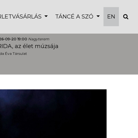
ÉRLETVÁSÁRLÁS
TÁNCÉ A SZÓ
EN
26-09-20 19:00
Nagyterem
IDA, az élet múzsája
a Éva Társulat