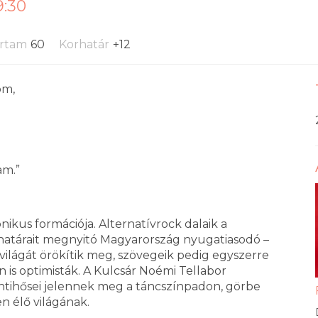
9:30
artam
60
Korhatár
+12
om,
m.”
kus formációja. Alternatívrock dalaik a
a határait megnyitó Magyarország nyugatiasodó –
 – világát örökítik meg, szövegeik pedig egyszerre
is optimisták. A Kulcsár Noémi Tellabor
ntihősei jelennek meg a táncszínpadon, görbe
n élő világának.