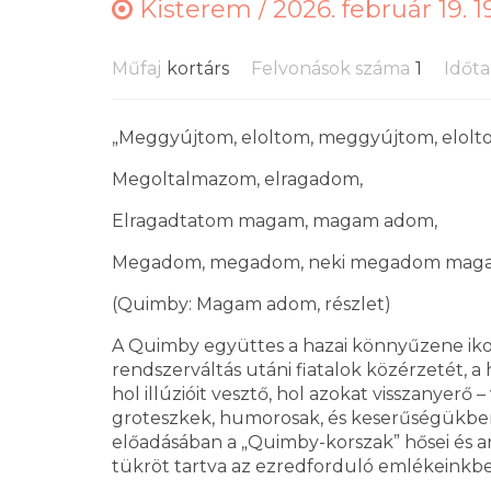
Kisterem /
2026. február 19. 1
Műfaj
kortárs
Felvonások száma
1
Időt
„Meggyújtom, eloltom, meggyújtom, elolt
Megoltalmazom, elragadom,
Elragadtatom magam, magam adom,
Megadom, megadom, neki megadom maga
(Quimby: Magam adom, részlet)
A Quimby együttes a hazai könnyűzene ikoni
rendszerváltás utáni fiatalok közérzetét, 
hol illúzióit vesztő, hol azokat visszanyerő
groteszkek, humorosak, és keserűségükben 
előadásában a „Quimby-korszak” hősei és a
tükröt tartva az ezredforduló emlékeinkbe