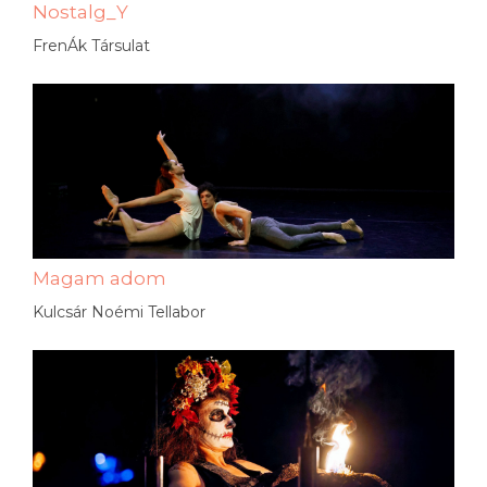
Nostalg_Y
FrenÁk Társulat
Magam adom
Kulcsár Noémi Tellabor