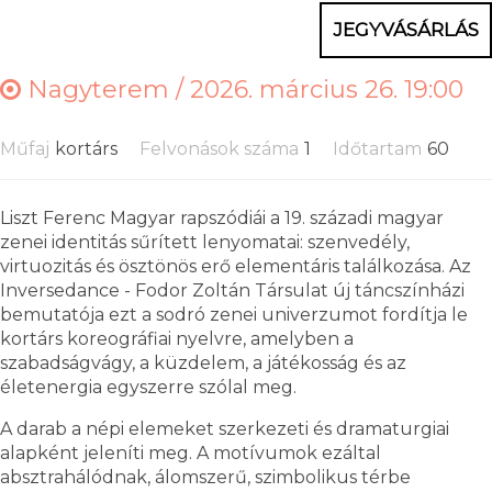
JEGYVÁSÁRLÁS
Nagyterem /
2026. március 26. 19:00
Műfaj
kortárs
Felvonások száma
1
Időtartam
60
Liszt Ferenc Magyar rapszódiái a 19. századi magyar
zenei identitás sűrített lenyomatai: szenvedély,
virtuozitás és ösztönös erő elementáris találkozása. Az
Inversedance - Fodor Zoltán Társulat új táncszínházi
bemutatója ezt a sodró zenei univerzumot fordítja le
kortárs koreográfiai nyelvre, amelyben a
szabadságvágy, a küzdelem, a játékosság és az
életenergia egyszerre szólal meg.
A darab a népi elemeket szerkezeti és dramaturgiai
alapként jeleníti meg. A motívumok ezáltal
absztrahálódnak, álomszerű, szimbolikus térbe