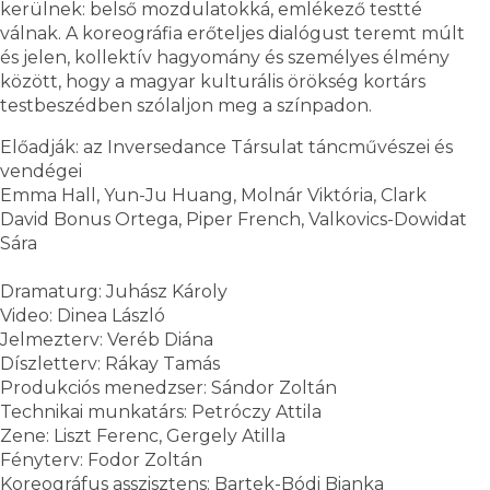
kerülnek: belső mozdulatokká, emlékező testté
válnak. A koreográfia erőteljes dialógust teremt múlt
és jelen, kollektív hagyomány és személyes élmény
között, hogy a magyar kulturális örökség kortárs
testbeszédben szólaljon meg a színpadon.
Előadják: az Inversedance Társulat táncművészei és
vendégei
Emma Hall, Yun-Ju Huang, Molnár Viktória, Clark
David Bonus Ortega, Piper French, Valkovics-Dowidat
Sára
Dramaturg: Juhász Károly
Video: Dinea László
Jelmezterv: Veréb Diána
Díszletterv: Rákay Tamás
Produkciós menedzser: Sándor Zoltán
Technikai munkatárs: Petróczy Attila
Zene: Liszt Ferenc, Gergely Atilla
Fényterv: Fodor Zoltán
Koreográfus asszisztens: Bartek-Bódi Bianka