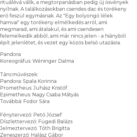
rituálévá válik, a megtorpanásban pedig új ösvények
nyílnak. A találkozásokban csendes dac és törékeny
erő feszül egymásnak. Az "Egy bolyongó lélek
hamvai" egy törékeny elmélkedés arról, ami
megmarad, ami átalakul, és ami csendesen
felemelkedik abból, ami már nincs jelen - a hiányból
épít jelenlétet, és vezet egy közös belső utazásra.
Pandora
Koreográfus: Wéninger Dalma
Táncművészek:
Pandora: Spala Korinna
Prometheus: Juhász Kristóf
Epimetheus: Nagy Csaba Mátyás
Továbbá: Fodor Sára
Fénytervező: Pető József
Díszlettervező: Fügedi Balázs
Jelmeztervező: Tóth Brigitta
Zeneszerző: Halász Gábor