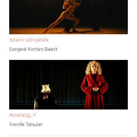
Isteni színjáték
Szegedi Kortárs Balett
Nostalg_Y
FrenÁk Társulat