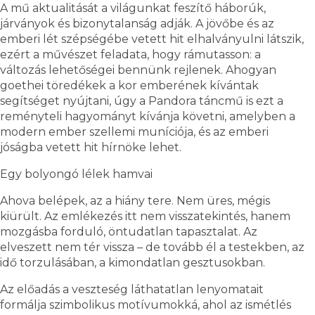
A mű aktualitását a világunkat feszítő háborúk,
járványok és bizonytalanság adják. A jövőbe és az
emberi lét szépségébe vetett hit elhalványulni látszik,
ezért a művészet feladata, hogy rámutasson: a
változás lehetőségei bennünk rejlenek. Ahogyan
goethei töredékek a kor emberének kívántak
segítséget nyújtani, úgy a Pandora táncmű is ezt a
reményteli hagyományt kívánja követni, amelyben a
modern ember szellemi muníciója, és az emberi
jóságba vetett hit hírnöke lehet.
Egy bolyongó lélek hamvai
Ahova belépek, az a hiány tere. Nem üres, mégis
kiürült. Az emlékezés itt nem visszatekintés, hanem
mozgásba forduló, öntudatlan tapasztalat. Az
elveszett nem tér vissza – de tovább él a testekben, az
idő torzulásában, a kimondatlan gesztusokban.
Az előadás a veszteség láthatatlan lenyomatait
formálja szimbolikus motívumokká, ahol az ismétlés