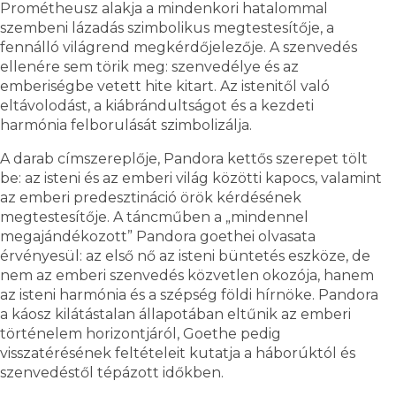
Prométheusz alakja a mindenkori hatalommal
szembeni lázadás szimbolikus megtestesítője, a
fennálló világrend megkérdőjelezője. A szenvedés
ellenére sem törik meg: szenvedélye és az
emberiségbe vetett hite kitart. Az istenitől való
eltávolodást, a kiábrándultságot és a kezdeti
harmónia felborulását szimbolizálja.
A darab címszereplője, Pandora kettős szerepet tölt
be: az isteni és az emberi világ közötti kapocs, valamint
az emberi predesztináció örök kérdésének
megtestesítője. A táncműben a „mindennel
megajándékozott” Pandora goethei olvasata
érvényesül: az első nő az isteni büntetés eszköze, de
nem az emberi szenvedés közvetlen okozója, hanem
az isteni harmónia és a szépség földi hírnöke. Pandora
a káosz kilátástalan állapotában eltűnik az emberi
történelem horizontjáról, Goethe pedig
visszatérésének feltételeit kutatja a háborúktól és
szenvedéstől tépázott időkben.