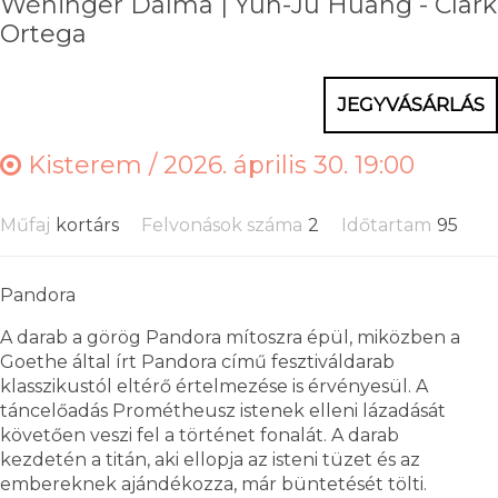
Wéninger Dalma | Yun-Ju Huang - Clark
Ortega
JEGYVÁSÁRLÁS
Kisterem /
2026. április 30. 19:00
Műfaj
kortárs
Felvonások száma
2
Időtartam
95
Pandora
A darab a görög Pandora mítoszra épül, miközben a
Goethe által írt Pandora című fesztiváldarab
klasszikustól eltérő értelmezése is érvényesül. A
táncelőadás Prométheusz istenek elleni lázadását
követően veszi fel a történet fonalát. A darab
kezdetén a titán, aki ellopja az isteni tüzet és az
embereknek ajándékozza, már büntetését tölti.