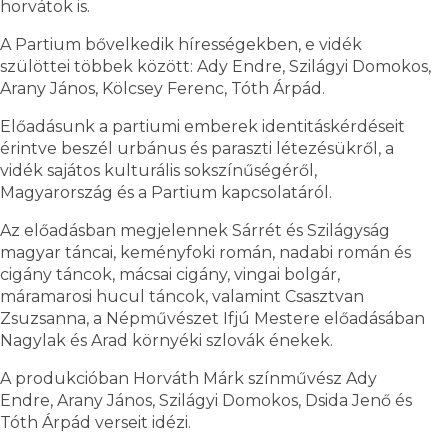
horvátok is.
A Partium bővelkedik hírességekben, e vidék
szülöttei többek között: Ady Endre, Szilágyi Domokos,
Arany János, Kölcsey Ferenc, Tóth Árpád.
Előadásunk a partiumi emberek identitáskérdéseit
érintve beszél urbánus és paraszti létezésükről, a
vidék sajátos kulturális sokszínűségéről,
Magyarország és a Partium kapcsolatáról.
Az előadásban megjelennek Sárrét és Szilágyság
magyar táncai, keményfoki román, nadabi román és
cigány táncok, mácsai cigány, vingai bolgár,
máramarosi hucul táncok, valamint Csasztvan
Zsuzsanna, a Népművészet Ifjú Mestere előadásában
Nagylak és Arad környéki szlovák énekek.
A produkcióban Horváth Márk színművész Ady
Endre, Arany János, Szilágyi Domokos, Dsida Jenő és
Tóth Árpád verseit idézi.