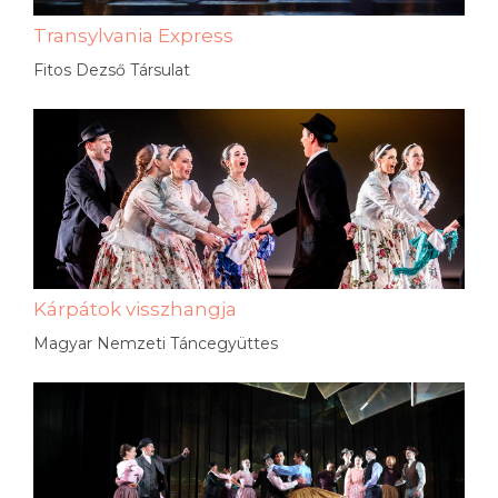
Transylvania Express
Fitos Dezső Társulat
Kárpátok visszhangja
Magyar Nemzeti Táncegyüttes