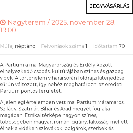
JEGYVÁSÁRLÁS
Nagyterem /
2025. november 28.
19:00
Műfaj
néptánc
Felvonások száma
1
Időtartam
70
A Partium a mai Magyarország és Erdély között
elhelyezkedő csodás, kultúrájában színes és gazdag
vidék. A történelem viharai során földrajzi kiterjedése
sűrűn változott, így nehéz meghatározni az eredeti
Partium pontos területét.
A jelenlegi értelemben vett mai Partium Máramaros,
Szilágy, Szatmár, Bihar és Arad megyét foglalja
magában. Etnikai térképe nagyon színes,
többségében magyar, román, cigány, lakosság mellett
élnek a vidéken szlovákok, bolgárok, szerbek és