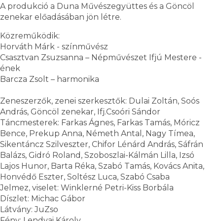
A produkció a Duna Művészegyüttes és a Göncöl
zenekar előadásában jön létre.
Közreműködik:
Horváth Márk - színművész
Csasztvan Zsuzsanna – Népművészet Ifjú Mestere -
ének
Barcza Zsolt – harmonika
Zeneszerzők, zenei szerkesztők: Dulai Zoltán, Soós
András, Göncöl zenekar, Ifj.Csoóri Sándor
Táncmesterek: Farkas Ágnes, Farkas Tamás, Móricz
Bence, Prekup Anna, Németh Antal, Nagy Tímea,
Sikentáncz Szilveszter, Chifor Lénárd András, Sáfrán
Balázs, Gidró Roland, Szoboszlai-Kálmán Lilla, Izsó
Lajos Hunor, Barta Réka, Szabó Tamás, Kovács Anita,
Honvédő Eszter, Soltész Luca, Szabó Csaba
Jelmez, viselet: Winklerné Petri-Kiss Borbála
Díszlet: Michac Gábor
Látvány: JuZso
Fény: Lendvai Károly