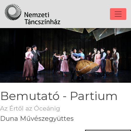
Bemutató - Partium
Az Értől az Óceánig
Duna Művészegyüttes