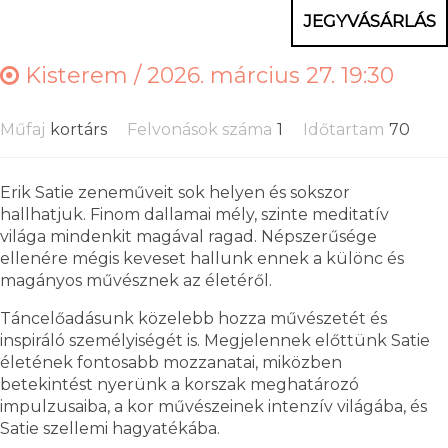
JEGYVÁSÁRLÁS
Kisterem /
2026. március 27. 19:30
Műfaj
kortárs
Felvonások száma
1
Időtartam
70
Erik Satie zeneműveit sok helyen és sokszor
hallhatjuk. Finom dallamai mély, szinte meditatív
világa mindenkit magával ragad. Népszerűsége
ellenére mégis keveset hallunk ennek a különc és
magányos művésznek az életéről.
Táncelőadásunk közelebb hozza művészetét és
inspiráló személyiségét is. Megjelennek előttünk Satie
életének fontosabb mozzanatai, miközben
betekintést nyerünk a korszak meghatározó
impulzusaiba, a kor művészeinek intenzív világába, és
Satie szellemi hagyatékába.