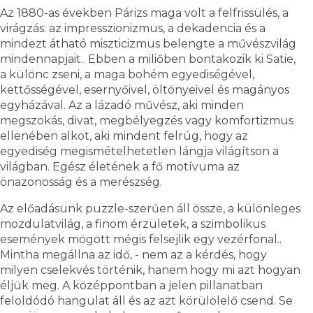
Az 1880-as években Párizs maga volt a felfrissülés, a
virágzás: az impresszionizmus, a dekadencia és a
mindezt átható miszticizmus belengte a művészvilág
mindennapjait.. Ebben a miliőben bontakozik ki Satie,
a különc zseni, a maga bohém egyediségével,
kettősségével, esernyőivel, öltönyeivel és magányos
egyházával. Az a lázadó művész, aki minden
megszokás, divat, megbélyegzés vagy komfortizmus
ellenében alkot, aki mindent felrúg, hogy az
egyediség megismételhetetlen lángja világítson a
világban. Egész életének a fő motívuma az
önazonosság és a merészség.
Az előadásunk puzzle-szerűen áll össze, a különleges
mozdulatvilág, a finom érzületek, a szimbolikus
események mögött mégis felsejlik egy vezérfonal..
Mintha megállna az idő, - nem az a kérdés, hogy
milyen cselekvés történik, hanem hogy mi azt hogyan
éljük meg. A középpontban a jelen pillanatban
feloldódó hangulat áll és az azt körülölelő csend. Se