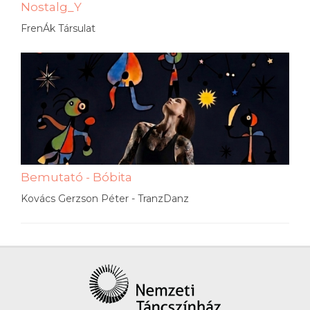
Nostalg_Y
FrenÁk Társulat
Bemutató - Bóbita
Kovács Gerzson Péter - TranzDanz