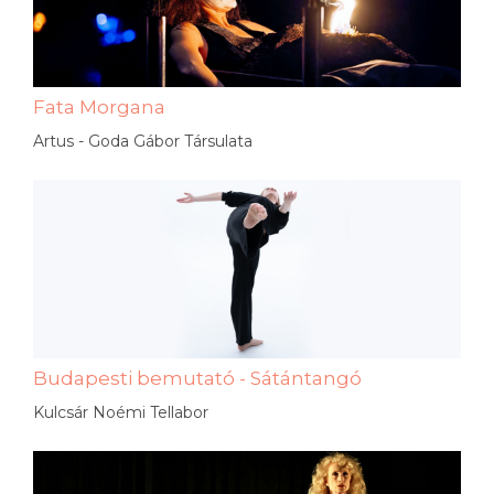
Fata Morgana
Artus - Goda Gábor Társulata
Budapesti bemutató - Sátántangó
Kulcsár Noémi Tellabor