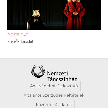
Nostalg_Y
FrenÁk Társulat
Adatvédelmi tájékoztató
Általános Szerződési Feltételek
Közérdekű adatok