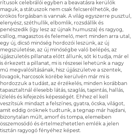
rítusok celebrálói egyben a beavatásra kerülők
maguk, a státuszok nem csak felcserélhetők, de
örökös forgásban is vannak. A világ egyszerre pusztul,
elenyész, széthullik, elbomlik, rozsdállik és
penészedik (így lesz az újnak humusza) és ragyog,
csillog, magasztos és felemelő, mert minden arra utal,
egy új, dicső minőség hordozói leszünk, az új
megszületése, az új minőségbe való belépés, az
újjászületés pillanata előtt állunk, sőt ki tudja, már el
is érkezett a pillanat, mi is részesei lehetünk a nagy
mű megvalósításának, hisz újjászületve a szentek,
lovagok, harcosok körébe kerülvén már mi is
hordozzuk a tudást, az érzékelés, minden korábban
tapasztaltnál élesebb látás, szaglás, tapintás, hallás,
ízlelés és kifejezés képességét. Ehhez el kell
veszítsük mindazt a felszínes, gyatra, ócska, világot,
amit eddig öröknek tudtunk, a tegnap már hajdani,
bizonytalan múlt, amorf és tompa, elemeiben
összemosódó és értelmezhetetlen emlék a jelen
tisztán ragyogó fényéhez képest.