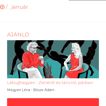
/
. január .
AJÁNLÓ
Lábujjhegyen - Zenéről és táncról, párban
Megyeri Léna - Bősze Ádám