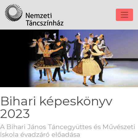
Bihari képeskönyv
2023
A Bihari János Táncegyüttes és Művészeti
Iskola évadzáró előadása