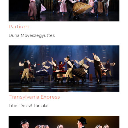
Partium
Duna Művészegyüttes
Transylvania Express
Fitos Dezső Társulat