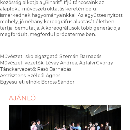
közösség alkotja a „Biharit”. Ifjú táncosaink az
alapfokú művészeti oktatás keretén belül
ismerkednek hagyományainkkal. Az együttes nyitott
műhely, jó néhány koreográfus alkotását életben
tartja, bemutatja. A koreográfusok több generációja
megfordult, megfordul próbatermeiben.
Művészeti iskolaigazgató: Szemán Barnabás
Művészeti vezetők: Lévay Andrea, Ágfalvi György
Tánckarvezető: Rásó Barnabás
Asszisztens: Szélpál Ágnes
Egyesületi elnök: Boross Sándor
AJÁNLÓ