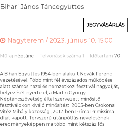
Bihari János Táncegyüttes
JEGYVÁSÁRLÁS
Nagyterem /
2023. június 10. 15:00
Műfaj
néptánc
Felvonások száma
1
Időtartam
70
A Bihari Együttes 1954-ben alakult Novák Ferenc
vezetésével. Több mint fél évszázados működése
alatt számos hazai és nemzetközi fesztivál nagydíját,
helyezését nyerte el, a Martin György
Néptáncszövetség által szervezett minősítő
fesztiválokon kiváló minősítést, 2005-ben Csokonai
Vitéz Mihály közösségi, 2012-ben Príma Primissima
díjat kapott. Tervszerű utánpótlás-nevelésének
eredményeképpen ma több, mint kétszáz fős