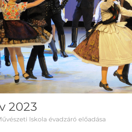
v 2023
Művészeti Iskola évadzáró előadása