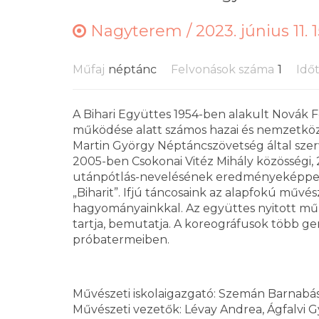
Nagyterem /
2023. június 11. 
Műfaj
néptánc
Felvonások száma
1
Idő
A Bihari Együttes 1954-ben alakult Novák 
működése alatt számos hazai és nemzetközi f
Martin György Néptáncszövetség által szerv
2005-ben Csokonai Vitéz Mihály közösségi, 
utánpótlás-nevelésének eredményeképpen m
„Biharit”. Ifjú táncosaink az alapfokú műv
hagyományainkkal. Az együttes nyitott műh
tartja, bemutatja. A koreográfusok több g
próbatermeiben.
Művészeti iskolaigazgató: Szemán Barnabá
Művészeti vezetők: Lévay Andrea, Ágfalvi 