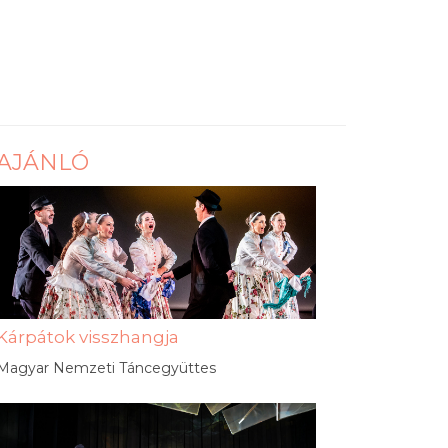
AJÁNLÓ
Kárpátok visszhangja
Magyar Nemzeti Táncegyüttes