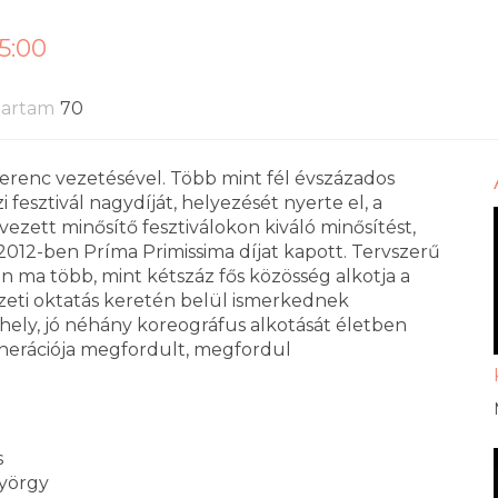
15:00
tartam
70
Ferenc vezetésével. Több mint fél évszázados
esztivál nagydíját, helyezését nyerte el, a
ezett minősítő fesztiválokon kiváló minősítést,
2012-ben Príma Primissima díjat kapott. Tervszerű
a több, mint kétszáz fős közösség alkotja a
észeti oktatás keretén belül ismerkednek
ely, jó néhány koreográfus alkotását életben
enerációja megfordult, megfordul
s
György