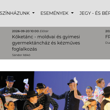
SZÍNHÁZUNK
ESEMÉNYEK
JEGY - ÉS B
2026-09-20 10:00
Előtér
20
Kőketánc - moldvai és gyimesi
FR
gyermektáncház és kézműves
Dud
foglalkozás
Sándor Ildikó