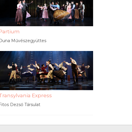
Partium
Duna Művészegyüttes
Transylvania Express
Fitos Dezső Társulat