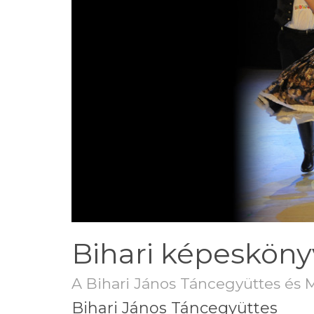
Bihari képesköny
A Bihari János Táncegyüttes és 
Bihari János Táncegyüttes