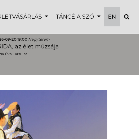
ÉRLETVÁSÁRLÁS
TÁNCÉ A SZÓ
EN
26-09-20 19:00
Nagyterem
IDA, az élet múzsája
a Éva Társulat