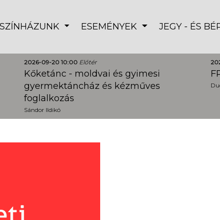
SZÍNHÁZUNK
ESEMÉNYEK
JEGY - ÉS B
2026-09-20 10:00
Előtér
20
Kőketánc - moldvai és gyimesi
FR
gyermektáncház és kézműves
Dud
foglalkozás
Sándor Ildikó