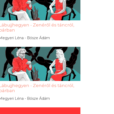
Lábujjhegyen - Zenéről és táncról,
párban
Megyeri Léna - Bősze Ádám
Lábujjhegyen - Zenéről és táncról,
párban
Megyeri Léna - Bősze Ádám