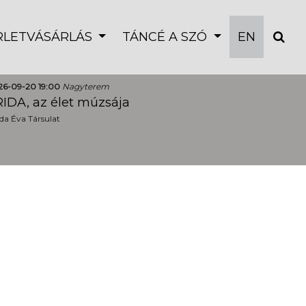
ÉRLETVÁSÁRLÁS
TÁNCÉ A SZÓ
EN
26-09-20 19:00
Nagyterem
IDA, az élet múzsája
a Éva Társulat