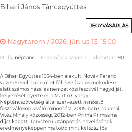
Bihari János Táncegyüttes
JEGYVÁSÁRLÁS
Nagyterem /
2026. június 13. 15:00
Műfaj
néptánc
Felvonások száma
1
Időtartam
90
A Bihari Együttes 1954-ben alakult, Novák Ferenc
vezetésével. Több mint fél évszázados működése
alatt számos hazai és nemzetközi fesztivál nagydíját,
helyezését nyerte el, a Martin György
Néptáncszövetség által szervezett minősítő
fesztiválokon kiváló minősítést, 2005-ben Csokonai
Vitéz Mihály közösségi, 2012-ben Príma Primissima
díjat kapott. Tervszerű utánpótlás-nevelésének
eredményeképpen ma több mint kétszáz fős