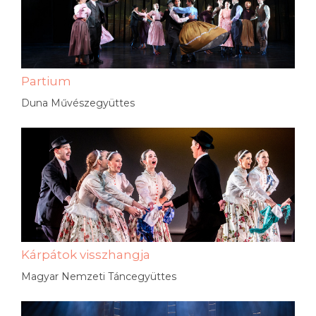
Partium
Duna Művészegyüttes
Kárpátok visszhangja
Magyar Nemzeti Táncegyüttes