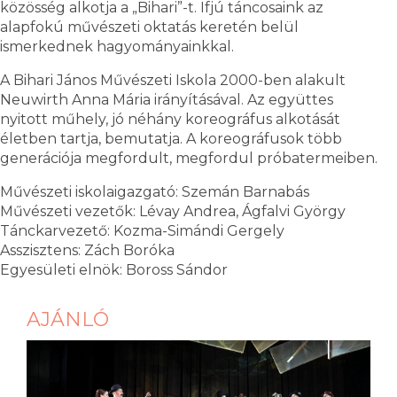
közösség alkotja a „Bihari”-t. Ifjú táncosaink az
alapfokú művészeti oktatás keretén belül
ismerkednek hagyományainkkal.
A Bihari János Művészeti Iskola 2000-ben alakult
Neuwirth Anna Mária irányításával. Az együttes
nyitott műhely, jó néhány koreográfus alkotását
életben tartja, bemutatja. A koreográfusok több
generációja megfordult, megfordul próbatermeiben.
Művészeti iskolaigazgató: Szemán Barnabás
Művészeti vezetők: Lévay Andrea, Ágfalvi György
Tánckarvezető: Kozma-Simándi Gergely
Asszisztens: Zách Boróka
Egyesületi elnök: Boross Sándor
AJÁNLÓ