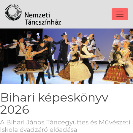
Bihari képeskönyv
2026
A Bihari János Táncegyüttes és Művészeti
Iskola évadzáró előadása