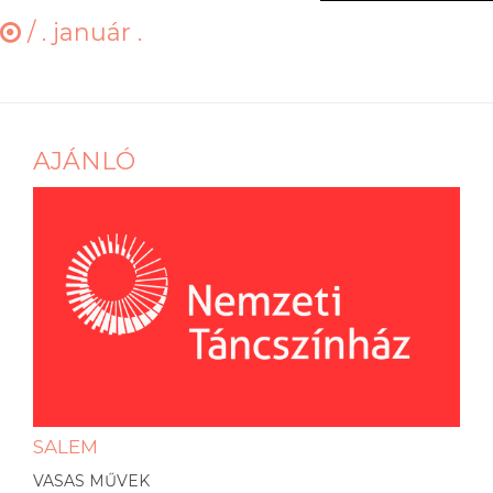
/
. január .
AJÁNLÓ
SALEM
VASAS MŰVEK