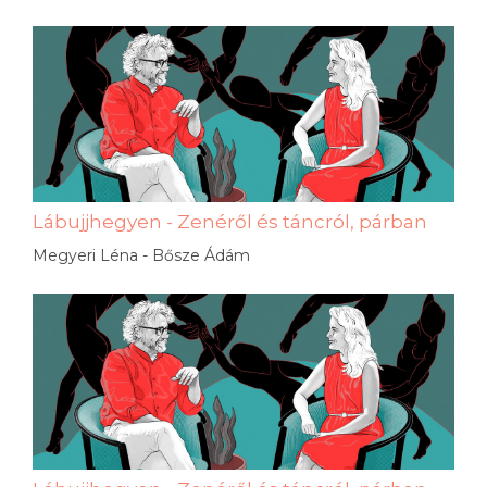
Lábujjhegyen - Zenéről és táncról, párban
Megyeri Léna - Bősze Ádám