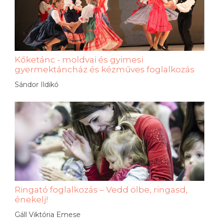
Kőketánc - moldvai és gyimesi
gyermektáncház és kézműves foglalkozás
Sándor Ildikó
Ringató foglalkozás – Vedd ölbe, ringasd,
énekelj!
Gáll Viktória Emese