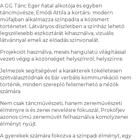
A GG Tánc Eger fiatal alkotója és egyben
táncművésze, Emődi Attila a kortárs- modern
műfajban alkalmazza színpadra a közismert
történetet. Látványos díszletben a színház lehető
legszélesebb eszköztárát kihasználva, vizuális
látvánnyal emeli az előadás színvonalát.
Projekciót használva, mesés hangulatú világítással
vezeti végig a közönséget helyszínről, helyszínre.
Jelmezek segítségével a karakterek tökéletesen
szétválasztódnak és bár verbális kommunikáció nem
történik, minden szereplő felismerhető a nézők
számára.
Nem csak táncművészeti, hanem zeneművészeti
élményre is és zenei nevelésre fókuszál, Prokofjev
azonos című zeneművét felhasználva komolyzenei
élményt nyújt.
A gyerekek számára fokozva a színpadi élményt, egy