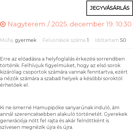
JEGYVÁSÁRLÁS
Nagyterem /
2025. december 19. 10:30
Műfaj
gyermek
Felvonások száma
1
Időtartam
50
Erre az előadásra a helyfoglalás érkezési sorrendben
történik. Felhívjuk figyelmüket, hogy az első sorok
kizárólag csoportok számára vannak fenntartva, ezért
a nézők számára a szabad helyek a későbbi soroktól
érhetőek el.
Ki ne ismerné Hamupipőke sanyarúnak induló, ám
annál szerencsésebben alakuló történetét. Gyerekek
generációja nőtt fel rajta és akár felnőttként is
szívesen megnézik újra és újra.