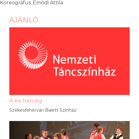
Koreográfus: Emődi Attila
AJÁNLÓ
A kis herceg
Székesfehérvári Balett Színház