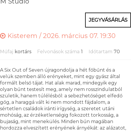
M Studio
JEGYVÁSÁRLÁS
Kisterem /
2026. március 07. 19:30
Műfaj
kortárs
Felvonások száma
1
Időtartam
70
A Six Out of Seven újragondolja a hét főbűnt és a
velük szemben álló erényeket, mint egy gyász által
formált belső tájat. Hat alak marad, mindegyik egy
olyan bűnt testesít meg, amely nem rosszindulatból
születik, hanem túlélésből: a sebezhetőséget elfedő
gőg, a haraggá vált ki nem mondott fájdalom, a
sértetlen családok iránti irígység, a szeretet utáni
mohóság, az érzéketlenségig fokozott torkosság, a
bujaság, mint menekülés. Minden bűn magában
hordozza elveszített erényének árnyékát: az alázatot,