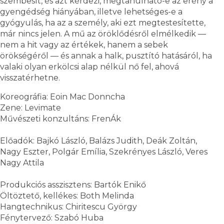
szembesít, és azt kérdezi, megtanulható-e az erény a
gyengédség hiányában, illetve lehetséges-e a
gyógyulás, ha az a személy, aki ezt megtestesítette,
már nincs jelen. A mű az öröklődésről elmélkedik —
nem a hit vagy az értékek, hanem a sebek
örökségéről — és annak a halk, pusztító hatásáról, ha
valaki olyan erkölcsi alap nélkül nő fel, ahová
visszatérhetne.
Koreográfia: Eoin Mac Donncha
Zene: Levimate
Művészeti konzultáns: FrenÁk
Előadók: Bajkó László, Balázs Judith, Deák Zoltán,
Nagy Eszter, Polgár Emília, Szekrényes László, Veres
Nagy Attila
Produkciós asszisztens: Bartók Enikő
Öltöztető, kellékes: Both Melinda
Hangtechnikus: Chiritescu György
Fénytervező: Szabó Huba