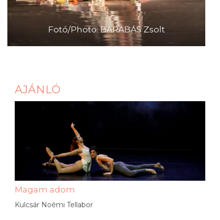
Fotó/Photo: BARABÁS Zsolt
AJÁNLÓ
Magam adom
Kulcsár Noémi Tellabor