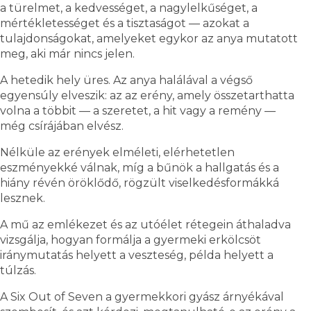
a türelmet, a kedvességet, a nagylelkűséget, a
mértékletességet és a tisztaságot — azokat a
tulajdonságokat, amelyeket egykor az anya mutatott
meg, aki már nincs jelen.
A hetedik hely üres. Az anya halálával a végső
egyensúly elveszik: az az erény, amely összetarthatta
volna a többit — a szeretet, a hit vagy a remény —
még csírájában elvész.
Nélküle az erények elméleti, elérhetetlen
eszményekké válnak, míg a bűnök a hallgatás és a
hiány révén öröklődő, rögzült viselkedésformákká
lesznek.
A mű az emlékezet és az utóélet rétegein áthaladva
vizsgálja, hogyan formálja a gyermeki erkölcsöt
iránymutatás helyett a veszteség, példa helyett a
túlzás.
A Six Out of Seven a gyermekkori gyász árnyékával