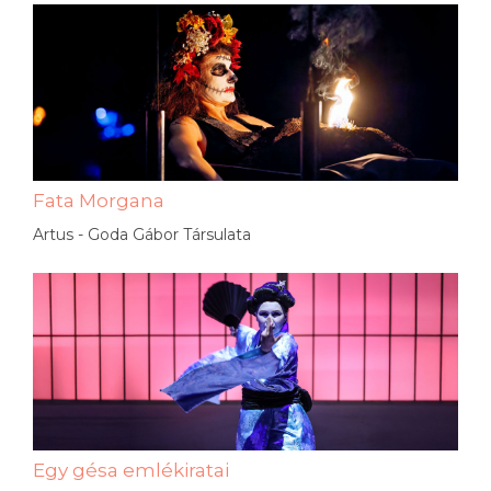
Fata Morgana
Artus - Goda Gábor Társulata
Egy gésa emlékiratai