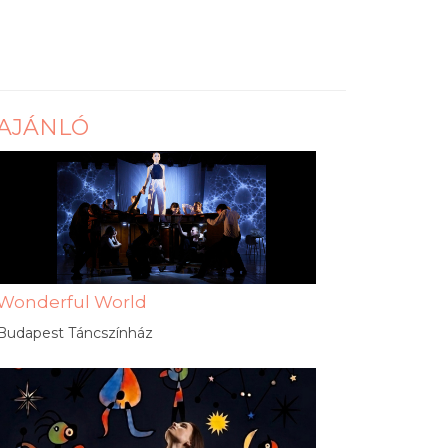
AJÁNLÓ
Wonderful World
Budapest Táncszínház