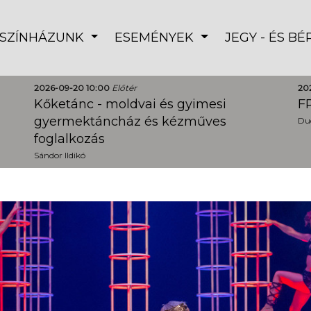
SZÍNHÁZUNK
ESEMÉNYEK
JEGY - ÉS B
2026-09-20 10:00
Előtér
20
Kőketánc - moldvai és gyimesi
FR
gyermektáncház és kézműves
Dud
foglalkozás
Sándor Ildikó