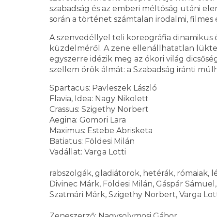
szabadság és az emberi méltóság utáni ele
során a történet számtalan irodalmi, filme
A szenvedéllyel teli koreográfia dinamikus é
küzdelméről. A zene ellenállhatatlan lükt
egyszerre idézik meg az ókori világ dicsős
szellem örök álmát: a Szabadság iránti múl
Spartacus: Pavleszek László
Flavia, Idea: Nagy Nikolett
Crassus: Szigethy Norbert
Aegina: Gömöri Lara
Maximus: Estebe Abrisketa
Batiatus: Földesi Milán
Vadállat: Varga Lotti
rabszolgák, gladiátorok, hetérák, rómaiak, l
Divinec Márk, Földesi Milán, Gáspár Sámuel
Szatmári Márk, Szigethy Norbert, Varga Lott
Zeneszerző: Nagysolymosi Gábor