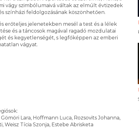
mi vágy szimbólumaivá váltak az elmúlt évtizedek
s és színházi feldolgozásának köszönhetően.
s erőteljes jelenetekben mesél a test és a lélek
etése és a táncosok magával ragadó mozdulatai
égét és kegyetlenségét, s legfőképpen az emberi
hatatlan vágyat.
égiósok:
, Gömöri Lara, Hoffmann Luca, Rozsovits Johanna,
i, Weisz Tícia Szonja, Estebe Abrisketa