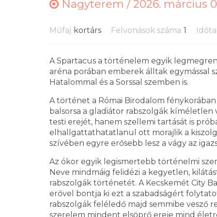
Nagyterem /
2026. március 0
Műfaj
kortárs
Felvonások száma
1
Időt
A Spartacus a történelem egyik legmegrendí
aréna porában emberek álltak egymással s
Hatalommal és a Sorssal szemben is.
A történet a Római Birodalom fénykorában já
balsorsa a gladiátor rabszolgák kíméletlen 
testi erejét, hanem szellemi tartását is pró
elhallgattathatatlanul ott morajlik a kiszo
szívében egyre erősebb lesz a vágy az igazs
Az ókor egyik legismertebb történelmi sz
Neve mindmáig felidézi a kegyetlen, kilátá
rabszolgák történetét. A Kecskemét City B
erővel bontja ki ezt a szabadságért folytatot
rabszolgák feléledő majd semmibe vesző r
szerelem mindent elsöprő ereje mind életre 