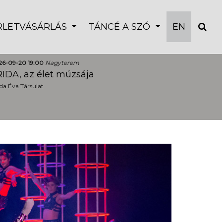
ÉRLETVÁSÁRLÁS
TÁNCÉ A SZÓ
EN
26-09-20 19:00
Nagyterem
IDA, az élet múzsája
a Éva Társulat