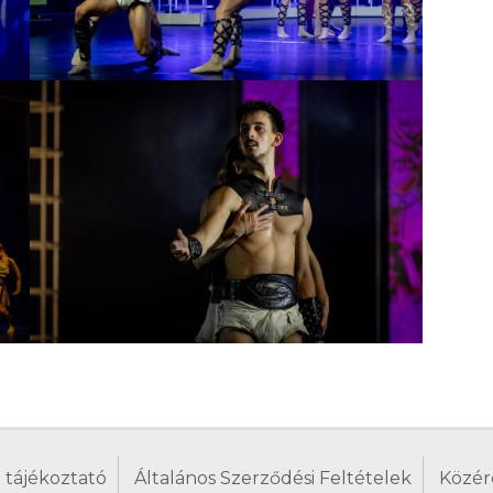
 tájékoztató
Általános Szerződési Feltételek
Közér