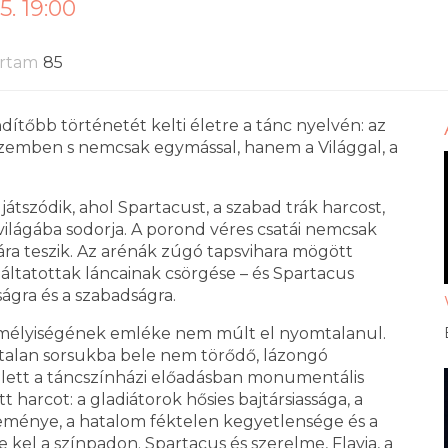
5. 19:00
artam
85
tőbb történetét kelti életre a tánc nyelvén: az
zemben s nemcsak egymással, hanem a Világgal, a
tszódik, ahol Spartacust, a szabad trák harcost,
világába sodorja. A porond véres csatái nemcsak
bára teszik. Az arénák zúgó tapsvihara mögött
lgáltatottak láncainak csörgése – és Spartacus
ágra és a szabadságra.
emélyiségének emléke nem múlt el nyomtalanul.
stalan sorsukba bele nem törődő, lázongó
alett a táncszínházi előadásban monumentális
t harcot: a gladiátorok hősies bajtársiassága, a
eménye, a hatalom féktelen kegyetlensége és a
kel a színpadon. Spartacus és szerelme, Flavia, a