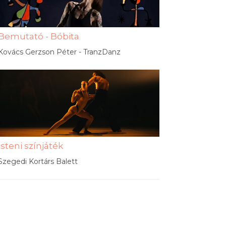
Bemutató - Bóbita
Kovács Gerzson Péter - TranzDanz
Isteni színjáték
Szegedi Kortárs Balett