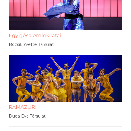
Egy gésa emlékiratai
Bozsik Yvette Társulat
RAMAZURI
Duda Éva Társulat