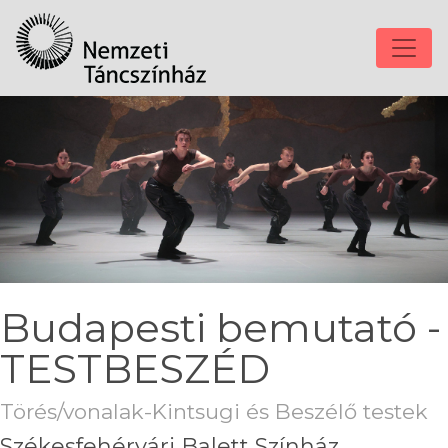
Budapesti bemutató -
TESTBESZÉD
Törés/vonalak-Kintsugi és Beszélő testek
Székesfehérvári Balett Színház