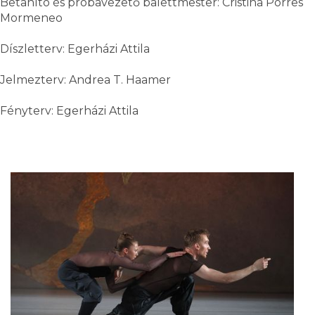
Betanító és próbavezető balettmester: Cristina Porres
Mormeneo
Díszletterv: Egerházi Attila
Jelmezterv: Andrea T. Haamer
Fényterv: Egerházi Attila