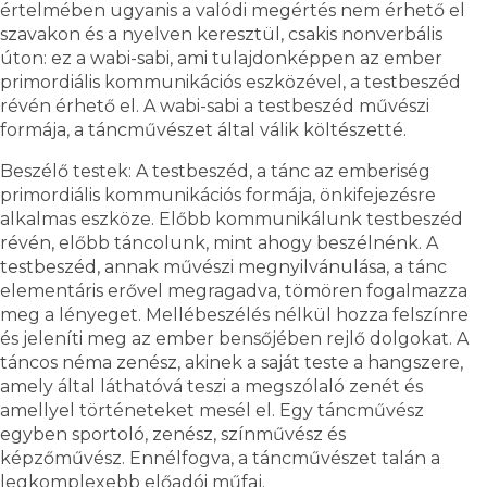
értelmében ugyanis a valódi megértés nem érhető el
szavakon és a nyelven keresztül, csakis nonverbális
úton: ez a wabi-sabi, ami tulajdonképpen az ember
primordiális kommunikációs eszközével, a testbeszéd
révén érhető el. A wabi-sabi a testbeszéd művészi
formája, a táncművészet által válik költészetté.
Beszélő testek: A testbeszéd, a tánc az emberiség
primordiális kommunikációs formája, önkifejezésre
alkalmas eszköze. Előbb kommunikálunk testbeszéd
révén, előbb táncolunk, mint ahogy beszélnénk. A
testbeszéd, annak művészi megnyilvánulása, a tánc
elementáris erővel megragadva, tömören fogalmazza
meg a lényeget. Mellébeszélés nélkül hozza felszínre
és jeleníti meg az ember bensőjében rejlő dolgokat. A
táncos néma zenész, akinek a saját teste a hangszere,
amely által láthatóvá teszi a megszólaló zenét és
amellyel történeteket mesél el. Egy táncművész
egyben sportoló, zenész, színművész és
képzőművész. Ennélfogva, a táncművészet talán a
legkomplexebb előadói műfaj.