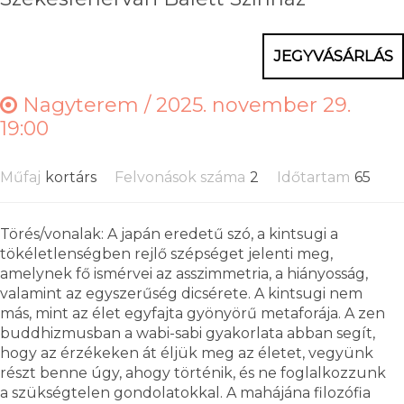
JEGYVÁSÁRLÁS
Nagyterem /
2025. november 29.
19:00
Műfaj
kortárs
Felvonások száma
2
Időtartam
65
Törés/vonalak: A japán eredetű szó, a kintsugi a
tökéletlenségben rejlő szépséget jelenti meg,
amelynek fő ismérvei az asszimmetria, a hiányosság,
valamint az egyszerűség dicsérete. A kintsugi nem
más, mint az élet egyfajta gyönyörű metaforája. A zen
buddhizmusban a wabi-sabi gyakorlata abban segít,
hogy az érzékeken át éljük meg az életet, vegyünk
részt benne úgy, ahogy történik, és ne foglalkozzunk
a szükségtelen gondolatokkal. A mahájána filozófia