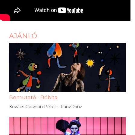
AJÁNLÓ
Bemutató - Bóbita
Kovács Gerzson Péter - TranzDanz