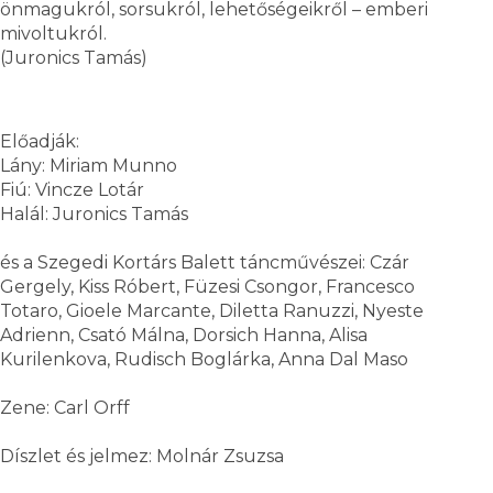
önmagukról, sorsukról, lehetőségeikről – emberi
mivoltukról.
(Juronics Tamás)
Előadják:
Lány: Miriam Munno
Fiú: Vincze Lotár
Halál: Juronics Tamás
és a Szegedi Kortárs Balett táncművészei: Czár
Gergely, Kiss Róbert, Füzesi Csongor, Francesco
Totaro, Gioele Marcante, Diletta Ranuzzi, Nyeste
Adrienn, Csató Málna, Dorsich Hanna, Alisa
Kurilenkova, Rudisch Boglárka, Anna Dal Maso
Zene: Carl Orff
Díszlet és jelmez: Molnár Zsuzsa