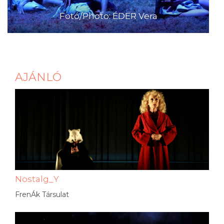
Fotó/Photo: ÉDER Vera
AJÁNLÓ
Nostalg_Y
FrenÁk Társulat