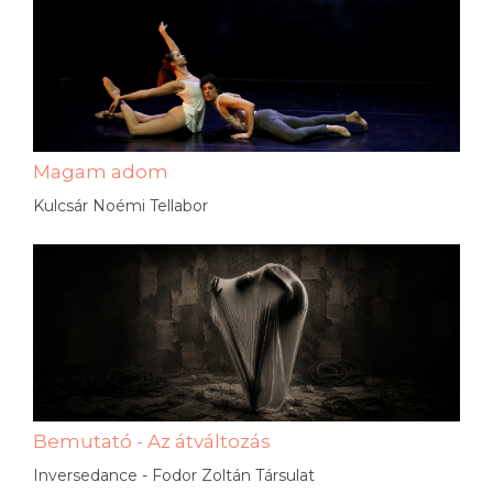
Magam adom
Kulcsár Noémi Tellabor
Bemutató - Az átváltozás
Inversedance - Fodor Zoltán Társulat