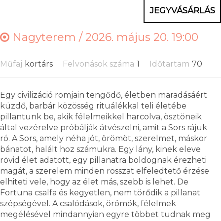
JEGYVÁSÁRLÁS
Nagyterem /
2026. május 20. 19:00
Műfaj
kortárs
Felvonások száma
1
Időtartam
70
Egy civilizáció romjain tengődő, életben maradásáért
küzdő, barbár közösség rituálékkal teli életébe
pillantunk be, akik félelmeikkel harcolva, ösztöneik
által vezérelve próbálják átvészelni, amit a Sors rájuk
ró. A Sors, amely néha jót, örömöt, szerelmet, máskor
bánatot, halált hoz számukra. Egy lány, kinek eleve
rövid élet adatott, egy pillanatra boldognak érezheti
magát, a szerelem minden rosszat elfeledtető érzése
elhiteti vele, hogy az élet más, szebb is lehet. De
Fortuna csalfa és kegyetlen, nem törődik a pillanat
szépségével. A csalódások, örömök, félelmek
megélésével mindannyian egyre többet tudnak meg