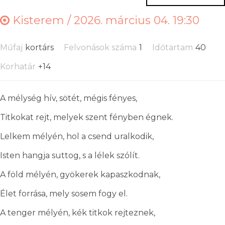
Kisterem /
2026. március 04. 19:30
Műfaj
kortárs
Felvonások száma
1
Időtartam
40
Korhatár
+14
A mélység hív, sötét, mégis fényes,
Titkokat rejt, melyek szent fényben égnek.
Lelkem mélyén, hol a csend uralkodik,
Isten hangja suttog, s a lélek szólít.
A föld mélyén, gyökerek kapaszkodnak,
Élet forrása, mely sosem fogy el.
A tenger mélyén, kék titkok rejteznek,