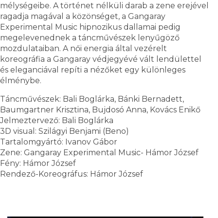
mélységeibe. A történet nélküli darab a zene erejével
ragadja magával a közönséget, a Gangaray
Experimental Music hipnozikus dallamai pedig
megelevenednek a táncművészek lenyűgöző
mozdulataiban. A női energia által vezérelt
koreográfia a Gangaray védjegyévé vált lendülettel
és eleganciával repíti a nézőket egy különleges
élménybe.
Táncművészek: Bali Boglárka, Bánki Bernadett,
Baumgartner Krisztina, Bujdosó Anna, Kovács Enikő
Jelmeztervező: Bali Boglárka
3D visual: Szilágyi Benjami (Beno)
Tartalomgyártó: Ivanov Gábor
Zene: Gangaray Experimental Music- Hámor József
Fény: Hámor József
Rendező-Koreográfus: Hámor József