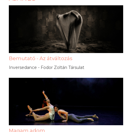
Bemutató - Az átváltozás
Inversedance - Fodor Zoltán Társulat
Magam adom