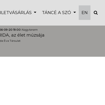
ÉRLETVÁSÁRLÁS
TÁNCÉ A SZÓ
EN
26-09-20 19:00
Nagyterem
IDA, az élet múzsája
a Éva Társulat