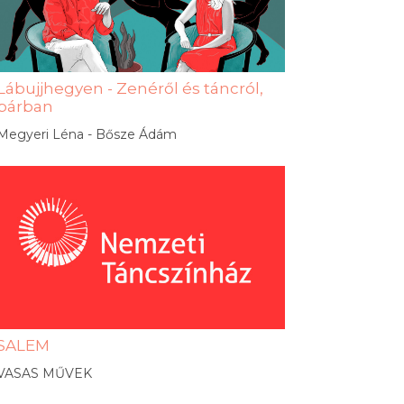
Lábujjhegyen - Zenéről és táncról,
párban
Megyeri Léna - Bősze Ádám
SALEM
VASAS MŰVEK