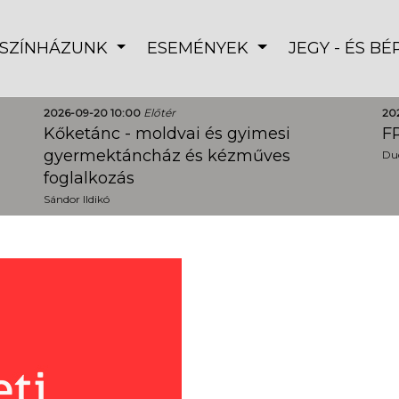
SZÍNHÁZUNK
ESEMÉNYEK
JEGY - ÉS B
2026-09-20 10:00
Előtér
20
Kőketánc - moldvai és gyimesi
FR
gyermektáncház és kézműves
Dud
foglalkozás
Sándor Ildikó