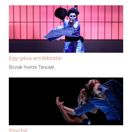
Egy gésa emlékiratai
Bozsik Yvette Társulat
Psyché