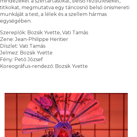
mindezeket a szertartásokat, belső rezdüléseket,
titkokat, megmutatva egy táncosnő belső önismereti
munkáját a test, a lélek és a szellem hármas
egységében.
Szereplők: Bozsik Yvette, Vati Tamás
Zene: Jean-Philippe Heritier
Díszlet: Vati Tamás
Jelmez: Bozsik Yvette
Fény: Pető József
Koreográfus-rendező: Bozsik Yvette