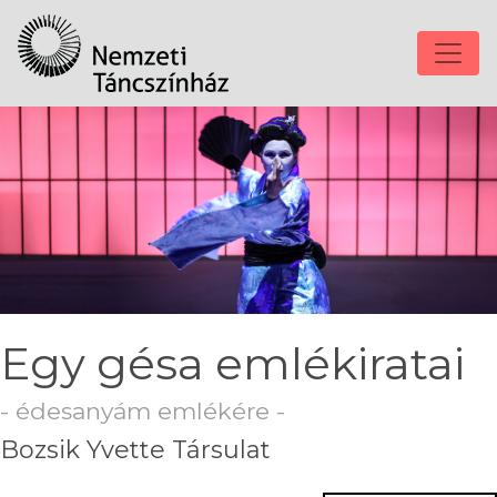
Egy gésa emlékiratai
- édesanyám emlékére -
Bozsik Yvette Társulat