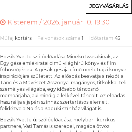
JEGYVÁSÁRLÁS
Kisterem /
2026. január 10. 19:30
Műfaj
kortárs
Felvonások száma
1
Időtartam
45
Bozsik Yvette szólóelőadása Mineko Iwasakinak, az
Egy gésa emlékiratai című világhírű könyv és film
főhősnőjének, A gésák gésája című önéletrajzi könyve
inspirációjára született. Az előadás beavatja a nézőt a
Tánc és a Művészet Asszonyai magányos, titkokkal teli,
személyes világába, egy idősebb táncosnő
memoárjába, aki mindig a lelkével táncolt. Az előadás
használja a japán színház szertartásos elemeit,
felidézve a Nō és a Kabuki színház világát is.
Bozsik Yvette új szólóelőadása, melyben ikonikus
partnere, Vati Tamás is szerepel, magába ötvözi