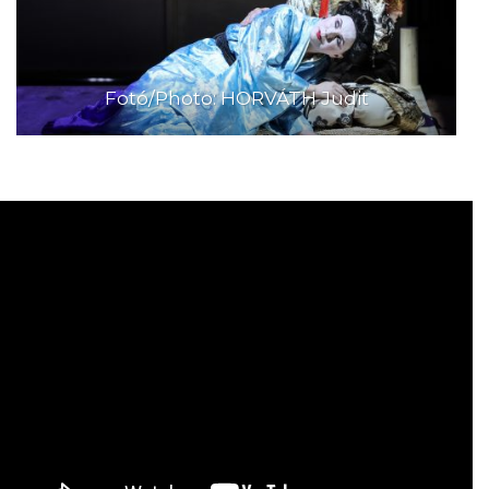
Fotó/Photo: HORVÁTH Judit