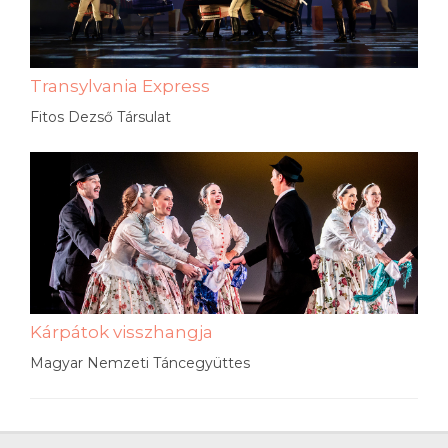
Transylvania Express
Fitos Dezső Társulat
Kárpátok visszhangja
Magyar Nemzeti Táncegyüttes