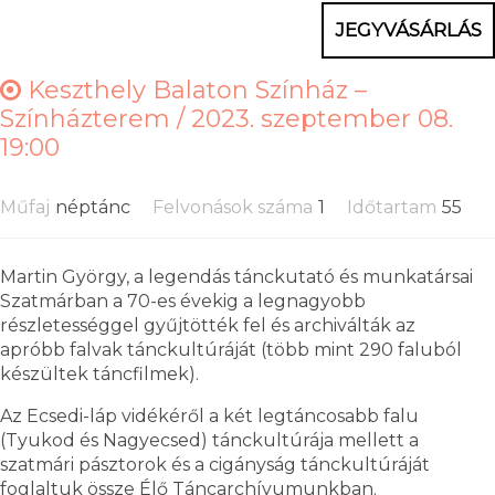
JEGYVÁSÁRLÁS
Keszthely Balaton Színház –
Színházterem /
2023. szeptember 08.
19:00
Műfaj
néptánc
Felvonások száma
1
Időtartam
55
Martin György, a legendás tánckutató és munkatársai
Szatmárban a 70-es évekig a legnagyobb
részletességgel gyűjtötték fel és archiválták az
apróbb falvak tánckultúráját (több mint 290 faluból
készültek táncfilmek).
Az Ecsedi-láp vidékéről a két legtáncosabb falu
(Tyukod és Nagyecsed) tánckultúrája mellett a
szatmári pásztorok és a cigányság tánckultúráját
foglaltuk össze Élő Táncarchívumunkban.