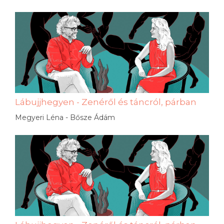
Lábujjhegyen - Zenéről és táncról, párban
Megyeri Léna - Bősze Ádám