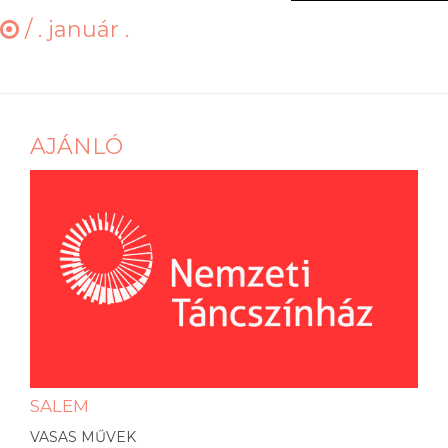
/
. január .
AJÁNLÓ
SALEM
VASAS MŰVEK