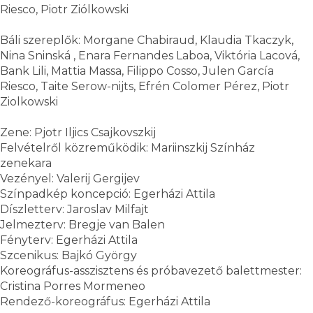
Riesco, Piotr Ziólkowski
Báli szereplők: Morgane Chabiraud, Klaudia Tkaczyk,
Nina Sninská , Enara Fernandes Laboa, Viktória Lacová,
Bank Lili, Mattia Massa, Filippo Cosso, Julen García
Riesco, Taite Serow-nijts, Efrén Colomer Pérez, Piotr
Ziolkowski
Zene: Pjotr Iljics Csajkovszkij
Felvételről közreműködik: Mariinszkij Színház
zenekara
Vezényel: Valerij Gergijev
Színpadkép koncepció: Egerházi Attila
Díszletterv: Jaroslav Milfajt
Jelmezterv: Bregje van Balen
Fényterv: Egerházi Attila
Szcenikus: Bajkó György
Koreográfus-asszisztens és próbavezető balettmester:
Cristina Porres Mormeneo
Rendező-koreográfus: Egerházi Attila