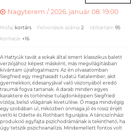
Nagyterem /
2026. január 08. 19:00
Műfaj
kortárs
Felvonások száma
2
Időtartam
95
Korhatár
+16
A Hattyúk tavát a sokak által ismert klasszikus balett
verziójához képest másként, más megvilágításban
kívántam újrafogalmazni. Az én olvasatomban
Siegfried egy meghasadt tudatú fiatalember, akit
gyermekkori, édesanyjával való viszonyából eredő
traumái fogva tartanak. A darab minden egyes
karaktere és történése tulajdonképpen Siegfried
víziója, belső világának kivetülése. Ő maga mindvégig
egy szobában ül, miközben önmaga jó és rossz énjét
vetíti ki Odette és Rothbart figurájára. A táncszínházi
produkció egyfajta pszichodrámának is tekinthető, ha
úgy tetszik pszichoanalízis. Mindemellett fontos volt