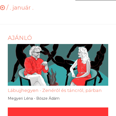
/
. január .
AJÁNLÓ
Lábujjhegyen - Zenéről és táncról, párban
Megyeri Léna - Bősze Ádám