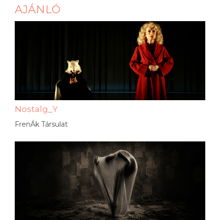
AJÁNLÓ
Nostalg_Y
FrenÁk Társulat