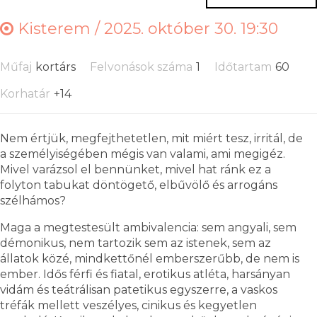
Kisterem /
2025. október 30. 19:30
Műfaj
kortárs
Felvonások száma
1
Időtartam
60
Korhatár
+14
Nem értjük, megfejthetetlen, mit miért tesz, irritál, de
a személyiségében mégis van valami, ami megigéz.
Mivel varázsol el bennünket, mivel hat ránk ez a
folyton tabukat döntögető, elbűvölő és arrogáns
szélhámos?
Maga a megtestesült ambivalencia: sem angyali, sem
démonikus, nem tartozik sem az istenek, sem az
állatok közé, mindkettőnél emberszerűbb, de nem is
ember. Idős férfi és fiatal, erotikus atléta, harsányan
vidám és teátrálisan patetikus egyszerre, a vaskos
tréfák mellett veszélyes, cinikus és kegyetlen