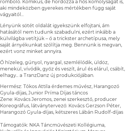
romboló. Komikus, de hordozza a hős komolyságát is,
aki mindeközben gyerekes mértékben függ saját
vágyaitól...
Lényünk sötét oldalát igyekszünk elfojtani, ám
hatásától nem tudunk szabadulni, ezért inkább a
külvilágba vetítjük – ő a trickster archetípusa, mely
saját árnyékunkat szólítja meg. Bennünk is megvan,
ezért vonz minket annyira.
Ő hízeleg, gúnyol, nyargal, szemlélődik, üldöz,
menekül, vívódik, győz és veszít, árul és elárul, csábít,
elhagy... a TranzDanz új produkciójában.
Hermész: Tókos Attila érdemes művész, Harangozó
Gyula-díjas, Junior Príma Díjas táncos
Zene: Kovács Jeromos, zenei szerkesztő, producer
Koreográfus, látványtervező: Kovács Gerzson Péter,
Harangozó Gyula-díjas, kétszeres Lábán Rudolf-díjas
Támogatók: NKA Táncművészeti Kollégiuma,