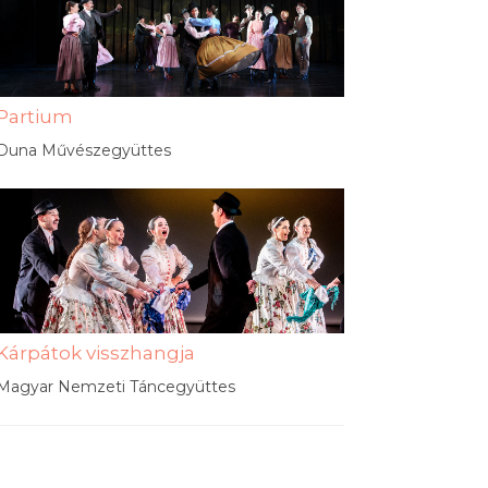
Partium
Duna Művészegyüttes
Kárpátok visszhangja
Magyar Nemzeti Táncegyüttes