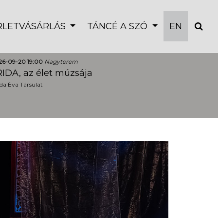
ÉRLETVÁSÁRLÁS
TÁNCÉ A SZÓ
EN
26-09-20 19:00
Nagyterem
IDA, az élet múzsája
a Éva Társulat