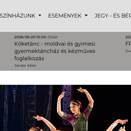
SZÍNHÁZUNK
ESEMÉNYEK
JEGY - ÉS B
2026-09-20 10:00
Előtér
20
Kőketánc - moldvai és gyimesi
FR
gyermektáncház és kézműves
Dud
foglalkozás
Sándor Ildikó