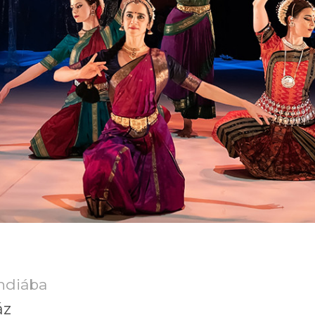
p
Indiába
áz