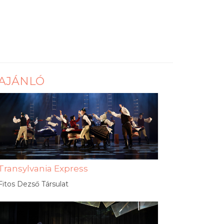
AJÁNLÓ
Transylvania Express
Fitos Dezső Társulat