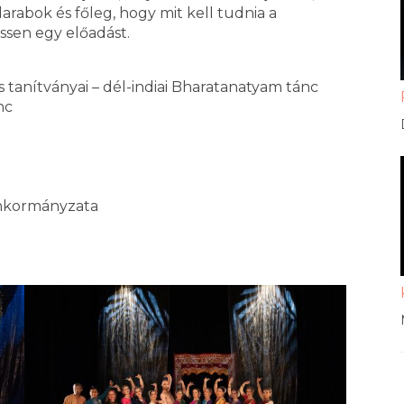
darabok és főleg, hogy mit kell tudnia a
sen egy előadást.
 tanítványai – dél-indiai Bharatanatyam tánc
nc
Önkormányzata