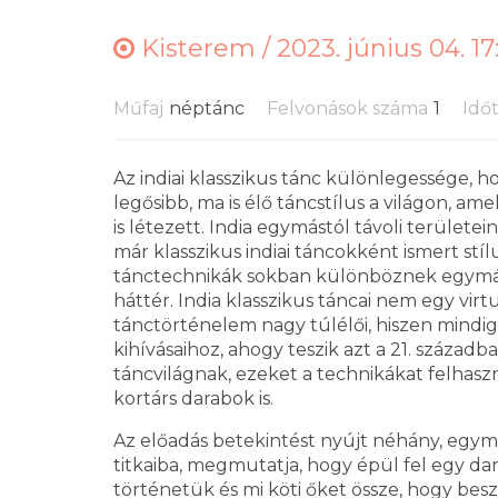
Kisterem /
2023. június 04. 17
Műfaj
néptánc
Felvonások száma
1
Idő
Az indiai klasszikus tánc különlegessége, h
legősibb, ma is élő táncstílus a világon, 
is létezett. India egymástól távoli területe
már klasszikus indiai táncokként ismert stí
tánctechnikák sokban különböznek egymástó
háttér. India klasszikus táncai nem egy vir
tánctörténelem nagy túlélői, hiszen mindig
kihívásaihoz, ahogy teszik azt a 21. századb
táncvilágnak, ezeket a technikákat felhas
kortárs darabok is.
Az előadás betekintést nyújt néhány, egymás
titkaiba, megmutatja, hogy épül fel egy dar
történetük és mi köti őket össze, hogy beszé