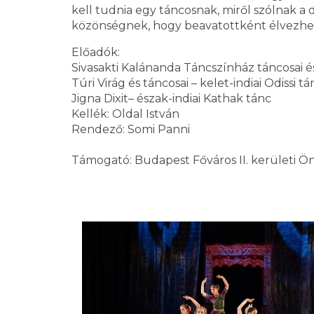
kell tudnia egy táncosnak, miről szólnak a 
közönségnek, hogy beavatottként élvezhes
Előadók:
Sivasakti Kalánanda Táncszínház táncosai és
Túri Virág és táncosai – kelet-indiai Odissi tá
Jigna Dixit– észak-indiai Kathak tánc
Kellék: Oldal István
Rendező: Somi Panni
Támogató: Budapest Főváros II. kerületi 