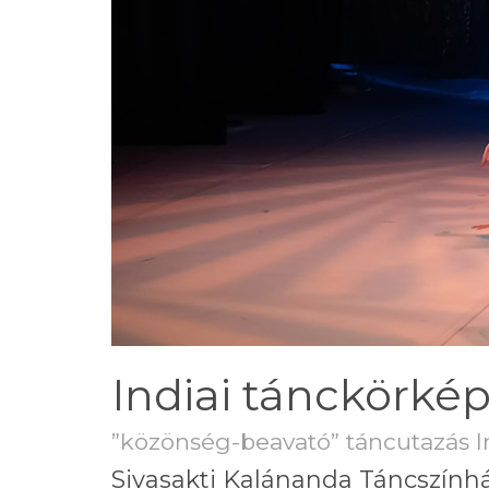
Indiai tánckörké
”közönség-beavató” táncutazás 
Sivasakti Kalánanda Táncszính