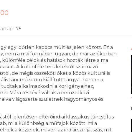
:00
tartam
75
ogy egy időtlen kapocs múlt és jelen között. Ez a
amely, nem a mai formában ugyan, de már az ókorban
in, különféle célok és hatások hozták létre a ma
lusokat. A különféle területekről származó
l, de mégis összeköti őket a közös kulturális
tuális táncmúzeum kiállított tárgyai, hanem a
 tudtak alkalmazkodni a kor igényeihez,
an is. Mára részévé váltak a nemzetközi
ználva világszerte születnek hagyományos és
tól jelentősen eltérőindiai klasszikus táncstílus
ab, mi a különbség a műfajok között, mi a
lnek a kézjelek, milyen az indiai színjátszás, mit