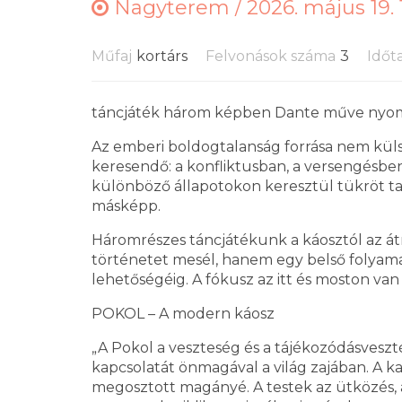
Nagyterem /
2026. május 19. 
Műfaj
kortárs
Felvonások száma
3
Időt
táncjáték három képben Dante műve nyo
Az emberi boldogtalanság forrása nem kü
keresendő: a konfliktusban, a versengésben
különböző állapotokon keresztül tükröt tar
másképp.
Háromrészes táncjátékunk a káosztól az á
történetet mesél, hanem egy belső folyamat
lehetőségéig. A fókusz az itt és moston van
POKOL – A modern káosz
„A Pokol a veszteség és a tájékozódásveszté
kapcsolatát önmagával a világ zajában. A k
megosztott magányé. A testek az ütközés, a