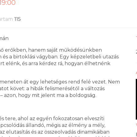
19:00
artam
115
mán
lső erőkben, hanem saját működésünkben
 és a birtoklási vágyban. Egy képzeletbeli utazás
t elénk, és arra kérdez rá, hogyan élhetnénk
tmeneten át egy lehetséges rend felé vezet. Nem
ot követ: a hibák felismerésétől a változás
 – azon, hogy mit jelent ma a boldogság.
s tere, ahol az egyén fokozatosan elveszíti
apcsolódás állandó, mégis az élmény a mély,
z elutasítás és az összeolvadás dinamikáiban