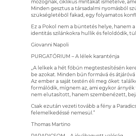
mozognak, ciklikus mintákat ismételve, am
Minden gesztus a társadalmi nyomásból szüle
szükségletéből fakad, egy folyamatos konfl
Ez a Pokol nem a büntetés helye, hanem a
identitás szilánkokra hullik és feloldódik, t
Giovanni Napoli
PURGATÓRIUM – A lélek karanténja
„A lelkek a hét főbűn megtestesítésén kere
be azokat. Minden bűn formává és átjáróvá
Az ember a saját testén éli meg őket: találk
formálódik, mígnem az, ami egykor árnyék v
nem elutasított, hanem szembenézett, bejá
Csak ezután vezeti tovább a fény a Paradicso
felemelkedéssé nemesül.”
Thomas Martino
PARADICSOM – A jóváhagyott valóság