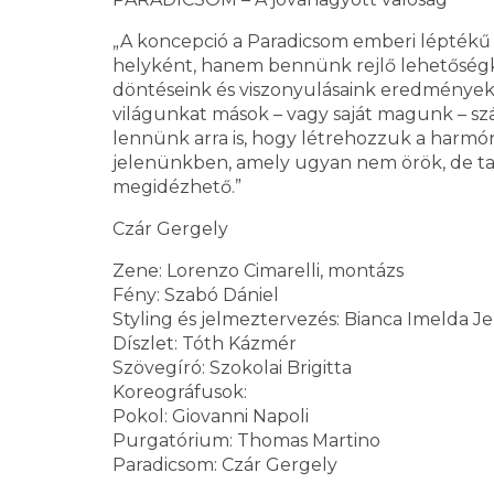
„A koncepció a Paradicsom emberi léptékű
helyként, hanem bennünk rejlő lehetőségké
döntéseink és viszonyulásaink eredmények
világunkat mások – vagy saját magunk – sz
lennünk arra is, hogy létrehozzuk a harmóni
jelenünkben, amely ugyan nem örök, de tapa
megidézhető.”
Czár Gergely
Zene: Lorenzo Cimarelli, montázs
Fény: Szabó Dániel
Styling és jelmeztervezés: Bianca Imelda J
Díszlet: Tóth Kázmér
Szövegíró: Szokolai Brigitta
Koreográfusok:
Pokol: Giovanni Napoli
Purgatórium: Thomas Martino
Paradicsom: Czár Gergely