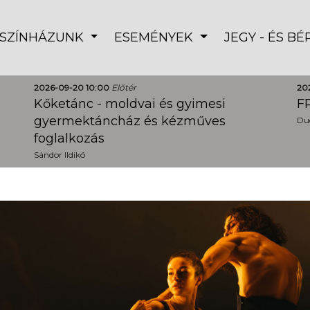
SZÍNHÁZUNK
ESEMÉNYEK
JEGY - ÉS B
2026-09-20 10:00
Előtér
20
Kőketánc - moldvai és gyimesi
FR
gyermektáncház és kézműves
Dud
foglalkozás
Sándor Ildikó