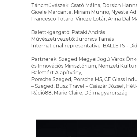
Táncművészek: Csató Málna, Dorsich Hanna, 
Gioele Marcante, Miriam Munno, Nyeste Adr
Francesco Totaro, Vincze Lotár, Anna Dal M
Balett-igazgató: Pataki András
Művészeti vezető: Juronics Tamás
International representative: BALLETS - Di
Partnerek: Szeged Megyei Jogú Város Önko
és Innovációs Minisztérium, Nemzeti Kultur
Balettért Alapítvány,
Porsche Szeged, Porsche M5, CE Glass Indus
– Szeged, Busz Travel – Császár József, H
Rádió88, Marie Claire, Délmagyarország