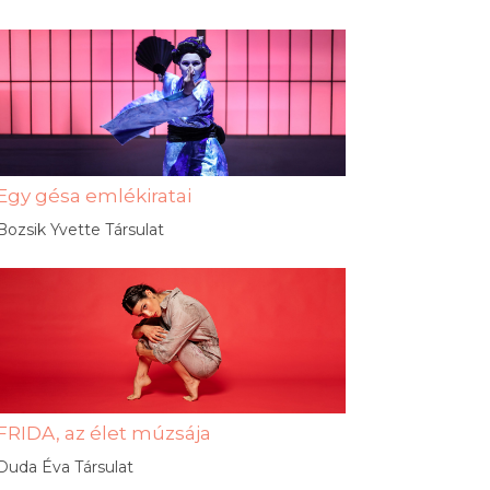
Egy gésa emlékiratai
Bozsik Yvette Társulat
FRIDA, az élet múzsája
Duda Éva Társulat