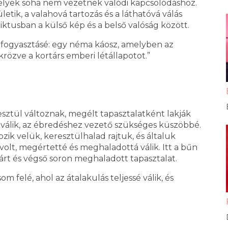
elyek soha nem vezetnek valódi kapcsolódáshoz.
tik, a valahová tartozás és a láthatóvá válás
iktusban a külső kép és a belső valóság között.
 fogyasztásé: egy néma káosz, amelyben az
ükrözve a kortárs emberi létállapotot.”
sztül változnak, megélt tapasztalatként lakják
 válik, az ébredéshez vezető szükséges küszöbbé.
ozik velük, keresztülhalad rajtuk, és általuk
olt, megértetté és meghaladottá válik. Itt a bűn
rt és végső soron meghaladott tapasztalat.
m felé, ahol az átalakulás teljessé válik, és