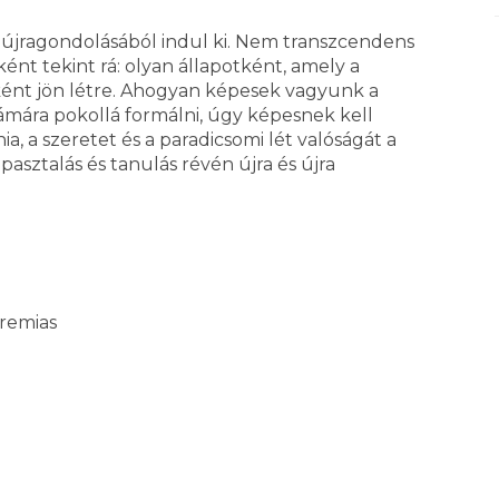
 újragondolásából indul ki. Nem transzcendens
nt tekint rá: olyan állapotként, amely a
ént jön létre. Ahogyan képesek vagyunk a
ámára pokollá formálni, úgy képesnek kell
a, a szeretet és a paradicsomi lét valóságát a
sztalás és tanulás révén újra és újra
eremias