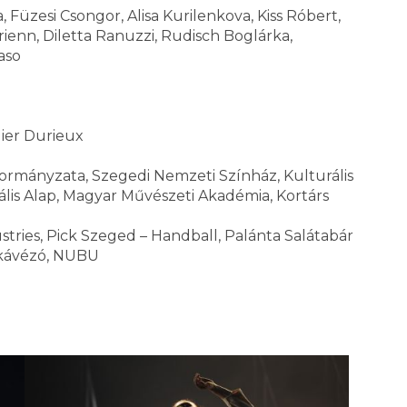
Füzesi Csongor, Alisa Kurilenkova, Kiss Róbert,
ienn, Diletta Ranuzzi, Rudisch Boglárka,
aso
dier Durieux
rmányzata, Szegedi Nemzeti Színház, Kulturális
ális Alap, Magyar Művészeti Akadémia, Kortárs
tries, Pick Szeged – Handball, Palánta Salátabár
étkávézó, NUBU