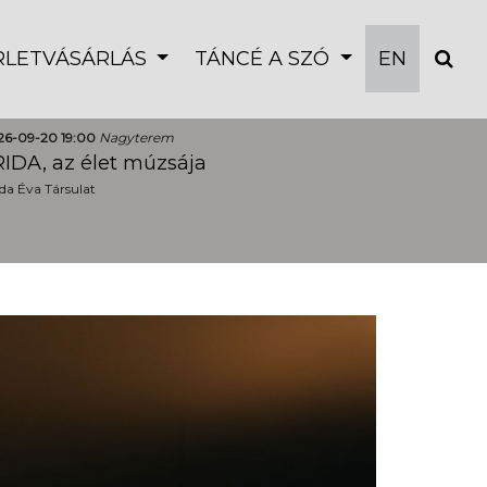
ÉRLETVÁSÁRLÁS
TÁNCÉ A SZÓ
EN
26-09-20 19:00
Nagyterem
IDA, az élet múzsája
a Éva Társulat