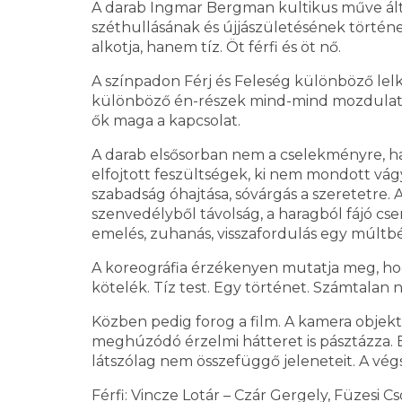
A darab Ingmar Bergman kultikus műve által
széthullásának és újjászületésének történ
alkotja, hanem tíz. Öt férfi és öt nő.
A színpadon Férj és Feleség különböző lelk
különböző én-részek mind-mind mozdulatb
ők maga a kapcsolat.
A darab elsősorban nem a cselekményre, ha
elfojtott feszültségek, ki nem mondott vág
szabadság óhajtása, sóvárgás a szeretetre.
szenvedélyből távolság, a haragból fájó cs
emelés, zuhanás, visszafordulás egy múltbél
A koreográfia érzékenyen mutatja meg, hog
kötelék. Tíz test. Egy történet. Számtalan 
Közben pedig forog a film. A kamera objek
meghúzódó érzelmi hátteret is pásztázza. 
látszólag nem összefüggő jeleneteit. A vég
Férfi: Vincze Lotár – Czár Gergely, Füzesi C