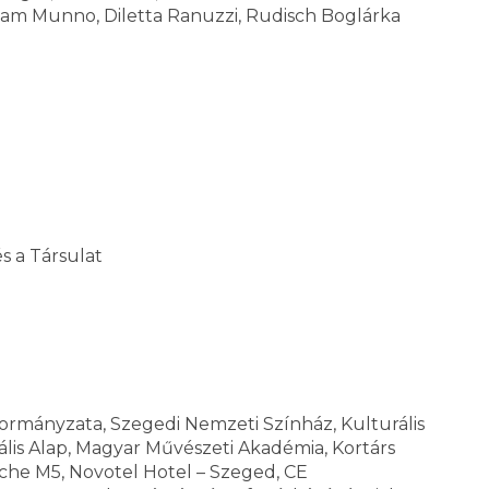
iriam Munno, Diletta Ranuzzi, Rudisch Boglárka
s a Társulat
rmányzata, Szegedi Nemzeti Színház, Kulturális
ális Alap, Magyar Művészeti Akadémia, Kortárs
sche M5, Novotel Hotel – Szeged, CE