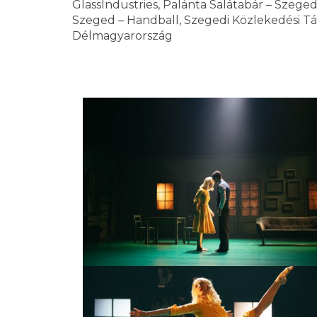
GlassIndustries, Palánta Salátabár – Szeged
Szeged – Handball, Szegedi Közlekedési Tár
Délmagyarország