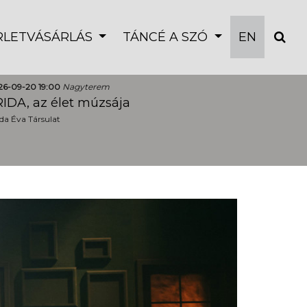
ÉRLETVÁSÁRLÁS
TÁNCÉ A SZÓ
EN
26-09-20 19:00
Nagyterem
IDA, az élet múzsája
a Éva Társulat