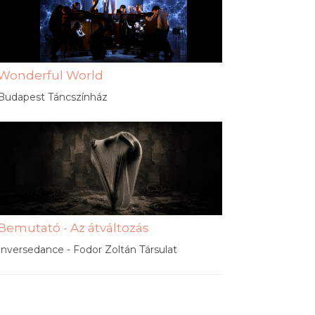
Wonderful World
Budapest Táncszínház
Bemutató - Az átváltozás
Inversedance - Fodor Zoltán Társulat