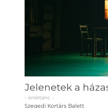
Jelenetek a háza
- öröktánc -
Szegedi Kortárs Balett