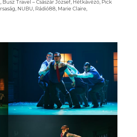
, Busz Travel – Császár József, Hétkávézó, Pick
saság, NUBU, Rádió88, Marie Claire,