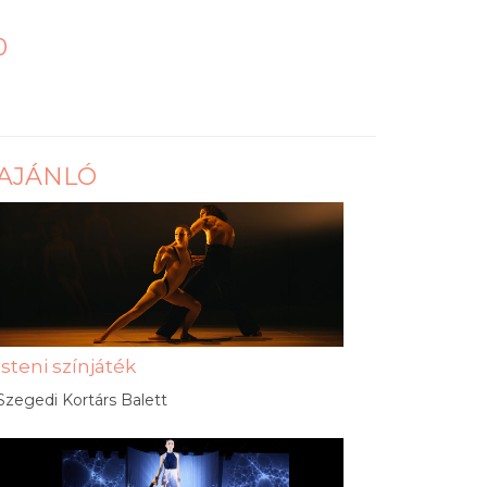
0
AJÁNLÓ
Isteni színjáték
Szegedi Kortárs Balett