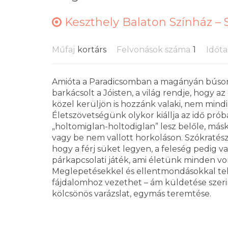
Keszthely Balaton Színház –
Műfaj
kortárs
Felvonások száma
1
Időt
Amióta a Paradicsomban a magányán búson
barkácsolt a Jóisten, a világ rendje, hogy
közel kerüljön is hozzánk valaki, nem mind
Életszövetségünk olykor kiállja az idő pró
„holtomiglan-holtodiglan” lesz belőle, m
vagy be nem vallott horkoláson. Szókratész e
hogy a férj süket legyen, a feleség pedig va
párkapcsolati játék, ami életünk minden von
Meglepetésekkel és ellentmondásokkal teli
fájdalomhoz vezethet – ám küldetése szeri
kölcsönös varázslat, egymás teremtése.