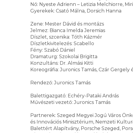
Nő: Nyeste Adrienn – Letizia Melchiorre, M
Gyerekek: Csató Málna, Dorsich Hanna
Zene: Mester Dávid és montázs
Jelmez: Bianca Imelda Jeremias
Díszlet, szcenika: Tóth Kázmér
Díszletkivitelezés: Scabello
Fény: Szabó Dániel
Dramaturg: Szokolai Brigitta
Konzultáns: Dr. Almási Kitti
Koreográfia: Juronics Tamás, Czár Gergely é
Rendező: Juronics Tamás
Balettigazgató: Echéry-Pataki András
Művészeti vezető: Juronics Tamás
Partnerek: Szeged Megyei Jogú Város Önko
és Innovációs Minisztérium, Nemzeti Kultur
Balettért Alapítvány, Porsche Szeged, Por