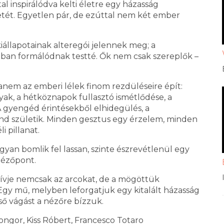
 inspirálódva kelti életre egy házasság
etét. Egyetlen pár, de ezúttal nem két ember
iállapotainak alteregói jelennek meg; a
an formálódnak testté. Ők nem csak szereplők –
nem az emberi lélek finom rezdüléseire épít:
yak, a hétköznapok fullasztó ismétlődése, a
 A gyengéd érintésekből elhidegülés, a
end születik. Minden gesztus egy érzelem, minden
i pillanat.
yan bomlik fel lassan, szinte észrevétlenül egy
nézőpont.
tívje nemcsak az arcokat, de a mögöttük
Egy mű, melyben leforgatjuk egy kitalált házasság
ső vágást a nézőre bízzuk.
songor, Kiss Róbert, Francesco Totaro