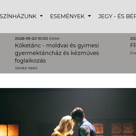
SZÍNHÁZUNK
ESEMÉNYEK
JEGY - ÉS B
2026-09-20 10:00
Előtér
20
Kőketánc - moldvai és gyimesi
FR
gyermektáncház és kézműves
Dud
foglalkozás
Sándor Ildikó