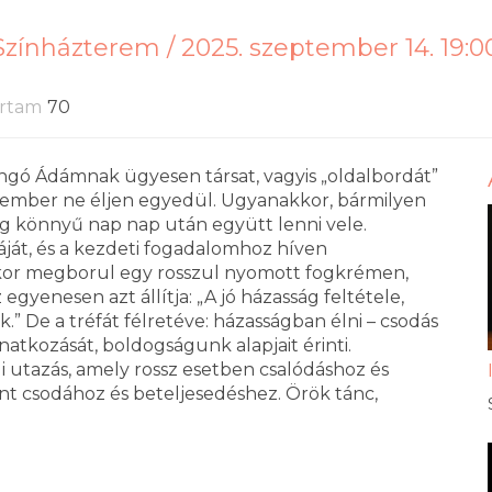
 Színházterem /
2025. szeptember 14. 19:0
artam
70
gó Ádámnak ügyesen társat, vagyis „oldalbordát”
 az ember ne éljen egyedül. Ugyanakkor, bármilyen
ig könnyű nap nap után együtt lenni vele.
báját, és a kezdeti fogadalomhoz híven
áskor megborul egy rosszul nyomott fogkrémen,
gyenesen azt állítja: „A jó házasság feltétele,
k.” De a tréfát félretéve: házasságban élni – csodás
atkozását, boldogságunk alapjait érinti.
 utazás, amely rossz esetben csalódáshoz és
nt csodához és beteljesedéshez. Örök tánc,