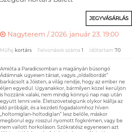
JEGYVÁSÁRLÁS
Nagyterem /
2026. január 23. 19:00
Műfaj
kortárs
Felvonások száma
1
Időtartam
70
Amióta a Paradicsomban a magányán búsongó
Ádámnak ügyesen társat, vagyis „oldalbordát”
barkácsolt a Jóisten, a világ rendje, hogy az ember ne
éljen egyedül. Ugyanakkor, bármilyen közel kerüljön
is hozzánk valaki, nem mindig könnyű nap nap után
együtt lenni vele. Életszövetségünk olykor kiállja az
idő próbáját, és a kezdeti fogadalomhoz híven
„holtomiglan-holtodiglan” lesz belőle, máskor
megborul egy rosszul nyomott fogkrémen, vagy be
nem vallott horkoláson. Szókratész egyenesen azt