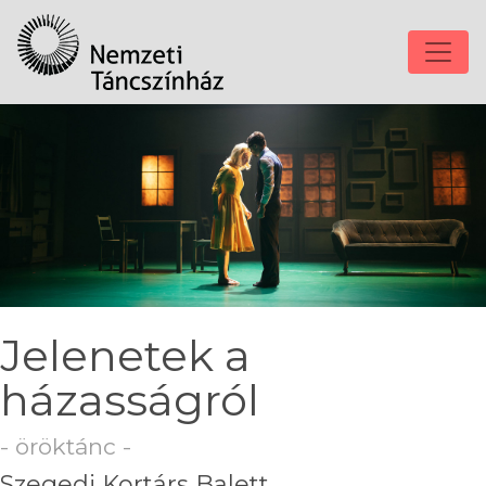
Jelenetek a
házasságról
- öröktánc -
Szegedi Kortárs Balett