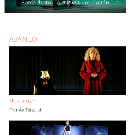
Fotó/Photo: TARNAVÖLGYI Zoltán
AJÁNLÓ
Nostalg_Y
FrenÁk Társulat