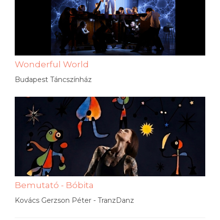
Wonderful World
Budapest Táncszínház
Bemutató - Bóbita
Kovács Gerzson Péter - TranzDanz