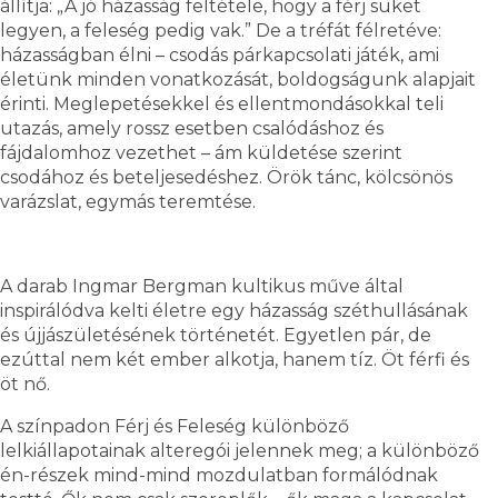
állítja: „A jó házasság feltétele, hogy a férj süket
legyen, a feleség pedig vak.” De a tréfát félretéve:
házasságban élni – csodás párkapcsolati játék, ami
életünk minden vonatkozását, boldogságunk alapjait
érinti. Meglepetésekkel és ellentmondásokkal teli
utazás, amely rossz esetben csalódáshoz és
fájdalomhoz vezethet – ám küldetése szerint
csodához és beteljesedéshez. Örök tánc, kölcsönös
varázslat, egymás teremtése.
A darab Ingmar Bergman kultikus műve által
inspirálódva kelti életre egy házasság széthullásának
és újjászületésének történetét. Egyetlen pár, de
ezúttal nem két ember alkotja, hanem tíz. Öt férfi és
öt nő.
A színpadon Férj és Feleség különböző
lelkiállapotainak alteregói jelennek meg; a különböző
én-részek mind-mind mozdulatban formálódnak