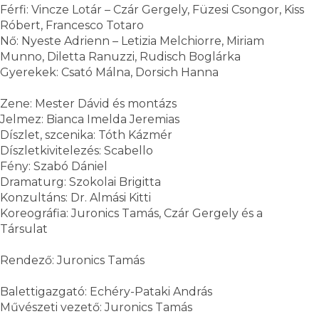
Férfi: Vincze Lotár – Czár Gergely, Füzesi Csongor, Kiss
Róbert, Francesco Totaro
Nő: Nyeste Adrienn – Letizia Melchiorre, Miriam
Munno, Diletta Ranuzzi, Rudisch Boglárka
Gyerekek: Csató Málna, Dorsich Hanna
Zene: Mester Dávid és montázs
Jelmez: Bianca Imelda Jeremias
Díszlet, szcenika: Tóth Kázmér
Díszletkivitelezés: Scabello
Fény: Szabó Dániel
Dramaturg: Szokolai Brigitta
Konzultáns: Dr. Almási Kitti
Koreográfia: Juronics Tamás, Czár Gergely és a
Társulat
Rendező: Juronics Tamás
Balettigazgató: Echéry-Pataki András
Művészeti vezető: Juronics Tamás