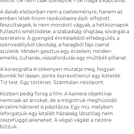
testté. Ők nem csak szereplők – ők maga a kapcsolat.
A darab elsősorban nem a cselekményre, hanem az
emberi lélek finom rezdüléseire épít: elfojtott
feszültségek, ki nem mondott vágyak, a hétköznapok
fullasztó ismétlődése, a szabadság óhajtása, sóvárgás a
szeretetre. A gyengéd érintésekből elhidegülés, a
szenvedélyből távolság, a haragból fájó csend
születik. Minden gesztus egy érzelem, minden
emelés, zuhanás, visszafordulás egy múltbéli pillanat.
A koreográfia érzékenyen mutatja meg, hogyan
bomlik fel lassan, szinte észrevétlenül egy kötelék.
Tíz test. Egy történet. Számtalan nézőpont.
Közben pedig forog a film. A kamera objektívje
nemcsak az arcokat, de a mögöttük meghúzódó
érzelmi hátteret is pásztázza. Egy mű, melyben
leforgatjuk egy kitalált házasság látszólag nem
összefüggő jeleneteit. A végső vágást a nézőre
bízzuk.