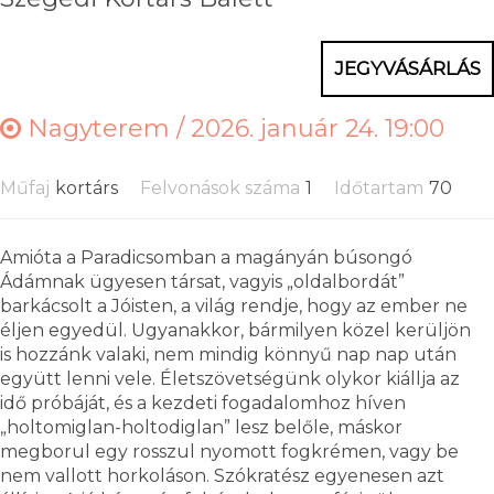
JEGYVÁSÁRLÁS
Nagyterem /
2026. január 24. 19:00
Műfaj
kortárs
Felvonások száma
1
Időtartam
70
Amióta a Paradicsomban a magányán búsongó
Ádámnak ügyesen társat, vagyis „oldalbordát”
barkácsolt a Jóisten, a világ rendje, hogy az ember ne
éljen egyedül. Ugyanakkor, bármilyen közel kerüljön
is hozzánk valaki, nem mindig könnyű nap nap után
együtt lenni vele. Életszövetségünk olykor kiállja az
idő próbáját, és a kezdeti fogadalomhoz híven
„holtomiglan-holtodiglan” lesz belőle, máskor
megborul egy rosszul nyomott fogkrémen, vagy be
nem vallott horkoláson. Szókratész egyenesen azt