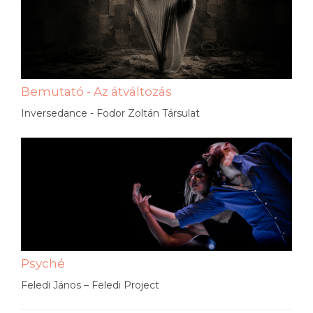
Bemutató - Az átváltozás
Inversedance - Fodor Zoltán Társulat
Psyché
Feledi János – Feledi Project