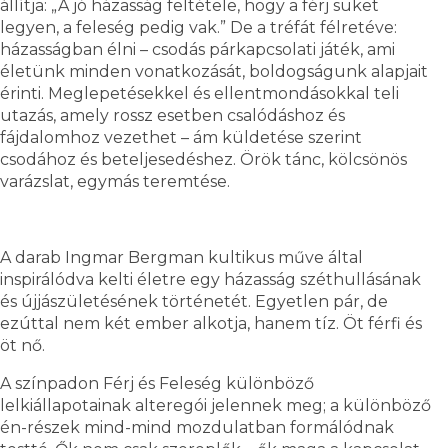
állítja: „A jó házasság feltétele, hogy a férj süket
legyen, a feleség pedig vak.” De a tréfát félretéve:
házasságban élni – csodás párkapcsolati játék, ami
életünk minden vonatkozását, boldogságunk alapjait
érinti. Meglepetésekkel és ellentmondásokkal teli
utazás, amely rossz esetben csalódáshoz és
fájdalomhoz vezethet – ám küldetése szerint
csodához és beteljesedéshez. Örök tánc, kölcsönös
varázslat, egymás teremtése.
A darab Ingmar Bergman kultikus műve által
inspirálódva kelti életre egy házasság széthullásának
és újjászületésének történetét. Egyetlen pár, de
ezúttal nem két ember alkotja, hanem tíz. Öt férfi és
öt nő.
A színpadon Férj és Feleség különböző
lelkiállapotainak alteregói jelennek meg; a különböző
én-részek mind-mind mozdulatban formálódnak