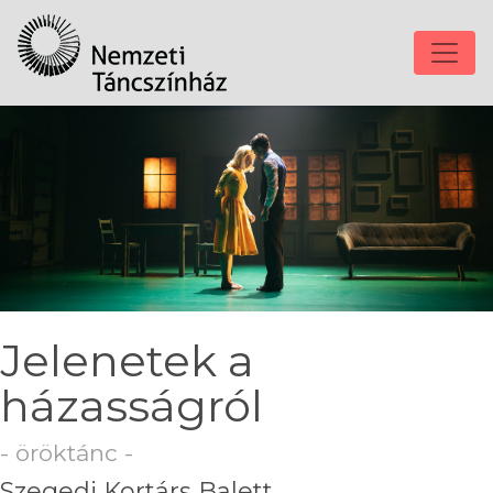
Jelenetek a
házasságról
- öröktánc -
Szegedi Kortárs Balett