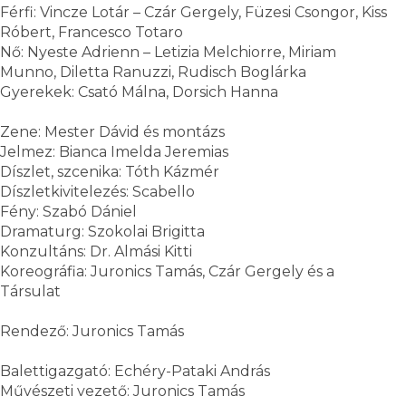
Férfi: Vincze Lotár – Czár Gergely, Füzesi Csongor, Kiss
Róbert, Francesco Totaro
Nő: Nyeste Adrienn – Letizia Melchiorre, Miriam
Munno, Diletta Ranuzzi, Rudisch Boglárka
Gyerekek: Csató Málna, Dorsich Hanna
Zene: Mester Dávid és montázs
Jelmez: Bianca Imelda Jeremias
Díszlet, szcenika: Tóth Kázmér
Díszletkivitelezés: Scabello
Fény: Szabó Dániel
Dramaturg: Szokolai Brigitta
Konzultáns: Dr. Almási Kitti
Koreográfia: Juronics Tamás, Czár Gergely és a
Társulat
Rendező: Juronics Tamás
Balettigazgató: Echéry-Pataki András
Művészeti vezető: Juronics Tamás