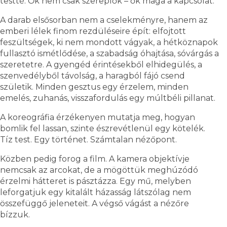
testté. Ők nem csak szereplők – ők maga a kapcsolat.
A darab elsősorban nem a cselekményre, hanem az
emberi lélek finom rezdüléseire épít: elfojtott
feszültségek, ki nem mondott vágyak, a hétköznapok
fullasztó ismétlődése, a szabadság óhajtása, sóvárgás a
szeretetre. A gyengéd érintésekből elhidegülés, a
szenvedélyből távolság, a haragból fájó csend
születik. Minden gesztus egy érzelem, minden
emelés, zuhanás, visszafordulás egy múltbéli pillanat.
A koreográfia érzékenyen mutatja meg, hogyan
bomlik fel lassan, szinte észrevétlenül egy kötelék.
Tíz test. Egy történet. Számtalan nézőpont.
Közben pedig forog a film. A kamera objektívje
nemcsak az arcokat, de a mögöttük meghúzódó
érzelmi hátteret is pásztázza. Egy mű, melyben
leforgatjuk egy kitalált házasság látszólag nem
összefüggő jeleneteit. A végső vágást a nézőre
bízzuk.