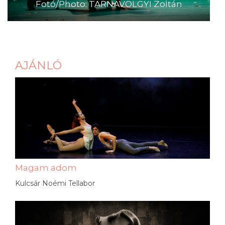
Fotó/Photo: TARNAVÖLGYI Zoltán
AJÁNLÓ
Magam adom
Kulcsár Noémi Tellabor