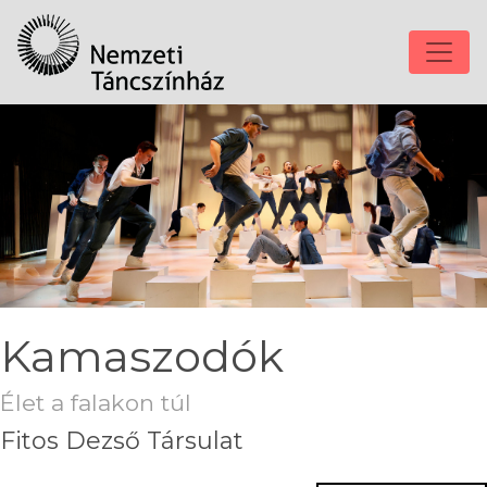
Kamaszodók
Élet a falakon túl
Fitos Dezső Társulat