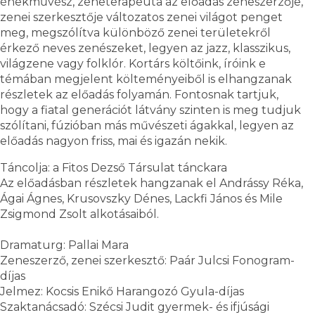
énekművész, zeneterapeuta az előadás zeneszerzője,
zenei szerkesztője változatos zenei világot penget
meg, megszólítva különböző zenei területekről
érkező neves zenészeket, legyen az jazz, klasszikus,
világzene vagy folklór. Kortárs költőink, íróink e
témában megjelent költeményeiből is elhangzanak
részletek az előadás folyamán. Fontosnak tartjuk,
hogy a fiatal generációt látvány szinten is meg tudjuk
szólítani, fúzióban más művészeti ágakkal, legyen az
előadás nagyon friss, mai és igazán nekik.
Táncolja: a Fitos Dezső Társulat tánckara
Az előadásban részletek hangzanak el Andrássy Réka,
Ágai Ágnes, Krusovszky Dénes, Lackfi János és Mile
Zsigmond Zsolt alkotásaiból.
Dramaturg: Pallai Mara
Zeneszerző, zenei szerkesztő: Paár Julcsi Fonogram-
díjas
Jelmez: Kocsis Enikő Harangozó Gyula-díjas
Szaktanácsadó: Szécsi Judit gyermek- és ifjúsági