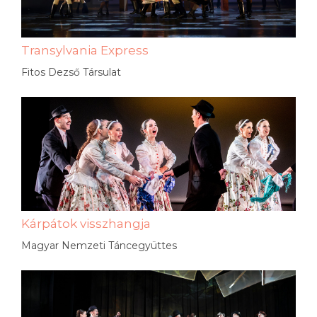
Transylvania Express
Fitos Dezső Társulat
Kárpátok visszhangja
Magyar Nemzeti Táncegyüttes