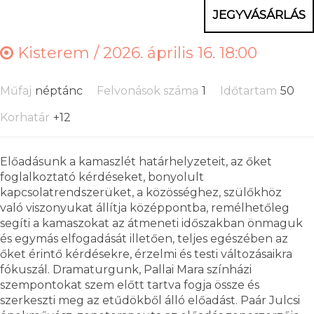
JEGYVÁSÁRLÁS
Kisterem /
2026. április 16. 18:00
Műfaj
néptánc
Felvonások száma
1
Időtartam
50
Korhatár
+12
Előadásunk a kamaszlét határhelyzeteit, az őket
foglalkoztató kérdéseket, bonyolult
kapcsolatrendszerüket, a közösséghez, szülőkhöz
való viszonyukat állítja középpontba, remélhetőleg
segíti a kamaszokat az átmeneti időszakban önmaguk
és egymás elfogadását illetően, teljes egészében az
őket érintő kérdésekre, érzelmi és testi változásaikra
fókuszál. Dramaturgunk, Pallai Mara színházi
szempontokat szem előtt tartva fogja össze és
szerkeszti meg az etűdökből álló előadást. Paár Julcsi