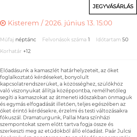
JEGYVÁSÁRLÁS
Kisterem /
2026. június 13. 15:00
Műfaj
néptánc
Felvonások száma
1
Időtartam
50
Korhatár
+12
Előadásunk a kamaszlét határhelyzeteit, az őket
foglalkoztató kérdéseket, bonyolult
kapcsolatrendszerüket, a közösséghez, szülőkhöz
való viszonyukat állítja középpontba, remélhetőleg
segíti a kamaszokat az átmeneti időszakban önmaguk
és egymás elfogadását illetően, teljes egészében az
őket érintő kérdésekre, érzelmi és testi változásaikra
fókuszál. Dramaturgunk, Pallai Mara színházi
szempontokat szem előtt tartva fogja össze és
szerkeszti meg az etűdökből álló előadást. Paár Julcsi