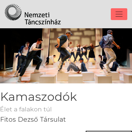
Kamaszodók
Élet a falakon túl
Fitos Dezső Társulat