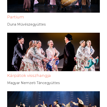
Partium
Duna Művészegyüttes
Kárpátok visszhangja
Magyar Nemzeti Táncegyüttes