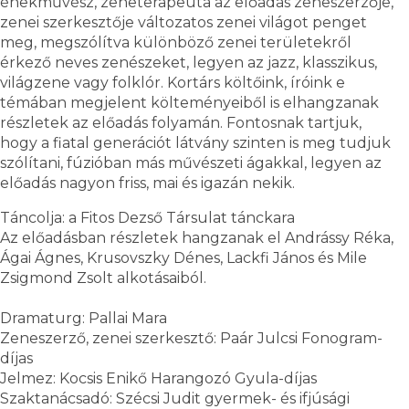
énekművész, zeneterapeuta az előadás zeneszerzője,
zenei szerkesztője változatos zenei világot penget
meg, megszólítva különböző zenei területekről
érkező neves zenészeket, legyen az jazz, klasszikus,
világzene vagy folklór. Kortárs költőink, íróink e
témában megjelent költeményeiből is elhangzanak
részletek az előadás folyamán. Fontosnak tartjuk,
hogy a fiatal generációt látvány szinten is meg tudjuk
szólítani, fúzióban más művészeti ágakkal, legyen az
előadás nagyon friss, mai és igazán nekik.
Táncolja: a Fitos Dezső Társulat tánckara
Az előadásban részletek hangzanak el Andrássy Réka,
Ágai Ágnes, Krusovszky Dénes, Lackfi János és Mile
Zsigmond Zsolt alkotásaiból.
Dramaturg: Pallai Mara
Zeneszerző, zenei szerkesztő: Paár Julcsi Fonogram-
díjas
Jelmez: Kocsis Enikő Harangozó Gyula-díjas
Szaktanácsadó: Szécsi Judit gyermek- és ifjúsági