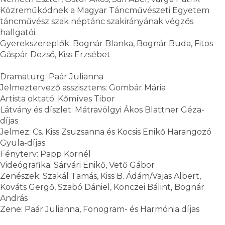
Közreműködnek a Magyar Táncművészeti Egyetem
táncművész szak néptánc szakirányának végzős
hallgatói.
Gyerekszereplők: Bognár Blanka, Bognár Buda, Fitos
Gáspár Dezső, Kiss Erzsébet
Dramaturg: Paár Julianna
Jelmeztervező asszisztens: Gombár Mária
Artista oktató: Kőmíves Tibor
Látvány és díszlet: Mátravölgyi Ákos Blattner Géza-
díjas
Jelmez: Cs. Kiss Zsuzsanna és Kocsis Enikő Harangozó
Gyula-díjas
Fényterv: Papp Kornél
Videógrafika: Sárvári Enikő, Vető Gábor
Zenészek: Szakál Tamás, Kiss B. Ádám/Vajas Albert,
Kováts Gergő, Szabó Dániel, Könczei Bálint, Bognár
András
Zene: Paár Julianna, Fonogram- és Harmónia díjas