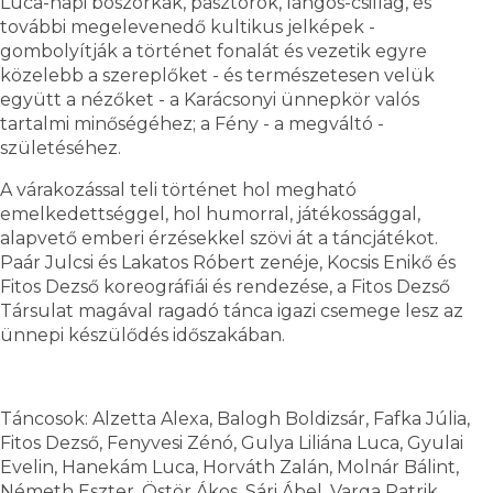
Luca-napi boszorkák, pásztorok, lángos-csillag, és
további megelevenedő kultikus jelképek -
gombolyítják a történet fonalát és vezetik egyre
közelebb a szereplőket - és természetesen velük
együtt a nézőket - a Karácsonyi ünnepkör valós
tartalmi minőségéhez; a Fény - a megváltó -
születéséhez.
A várakozással teli történet hol megható
emelkedettséggel, hol humorral, játékossággal,
alapvető emberi érzésekkel szövi át a táncjátékot.
Paár Julcsi és Lakatos Róbert zenéje, Kocsis Enikő és
Fitos Dezső koreográfiái és rendezése, a Fitos Dezső
Társulat magával ragadó tánca igazi csemege lesz az
ünnepi készülődés időszakában.
Táncosok: Alzetta Alexa, Balogh Boldizsár, Fafka Júlia,
Fitos Dezső, Fenyvesi Zénó, Gulya Liliána Luca, Gyulai
Evelin, Hanekám Luca, Horváth Zalán, Molnár Bálint,
Németh Eszter, Östör Ákos, Sári Ábel, Varga Patrik