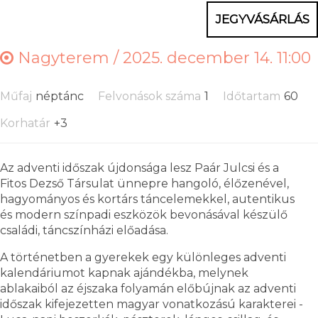
JEGYVÁSÁRLÁS
Nagyterem /
2025. december 14. 11:00
Műfaj
néptánc
Felvonások száma
1
Időtartam
60
Korhatár
+3
Az adventi időszak újdonsága lesz Paár Julcsi és a
Fitos Dezső Társulat ünnepre hangoló, élőzenével,
hagyományos és kortárs táncelemekkel, autentikus
és modern színpadi eszközök bevonásával készülő
családi, táncszínházi előadása.
A történetben a gyerekek egy különleges adventi
kalendáriumot kapnak ajándékba, melynek
ablakaiból az éjszaka folyamán előbújnak az adventi
időszak kifejezetten magyar vonatkozású karakterei -