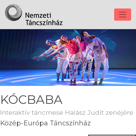
KÓCBABA
Interaktív táncmese Halász Judit zenéjére
Közép-Európa Táncszínház