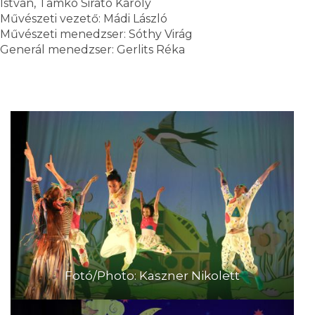
István, Tamkó Sirató Károly
Művészeti vezető: Mádi László
Művészeti menedzser: Sóthy Virág
Generál menedzser: Gerlits Réka
Fotó/Photo: Kaszner Nikolett