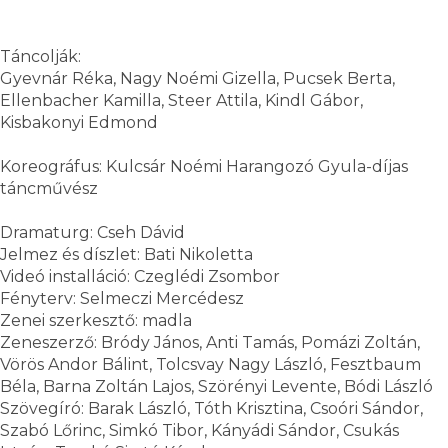
Táncolják:
Gyevnár Réka, Nagy Noémi Gizella, Pucsek Berta,
Ellenbacher Kamilla, Steer Attila, Kindl Gábor,
Kisbakonyi Edmond
Koreográfus: Kulcsár Noémi Harangozó Gyula-díjas
táncművész
Dramaturg: Cseh Dávid
Jelmez és díszlet: Bati Nikoletta
Videó installáció: Czeglédi Zsombor
Fényterv: Selmeczi Mercédesz
Zenei szerkesztő: madla
Zeneszerző: Bródy János, Anti Tamás, Pomázi Zoltán,
Vörös Andor Bálint, Tolcsvay Nagy László, Fesztbaum
Béla, Barna Zoltán Lajos, Szörényi Levente, Bódi László
Szövegíró: Barak László, Tóth Krisztina, Csoóri Sándor,
Szabó Lőrinc, Simkó Tibor, Kányádi Sándor, Csukás