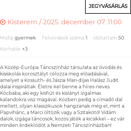
JEGYVÁSÁRLÁS
Kisterem /
2025. december 07. 11:00
Műfaj
gyermek
Felvonások száma
1
Időtartam
50
Korhatár
+3
A Közép-Európa Táncszínház társulata az óvodás és
kisiskolás korosztályt célozza meg előadásával,
amelyet a Kossuth- és Jászai Mari-díjas Halász Judit
dalai inspiráltak. Életre kel benne a híres-neves
Kócbaba, aki egy kisfiút és kislányt izgalmas
kalandokra visz magával. Közben pedig a címadó dal
mellett, olyan klasszikusok hangzanak még el, mint a
Papvihánc, a Marci öltözik vagy a Szitakötő! Vidám
dalok, izgága táncosok, közös játék a kicsikkel – ez vár
minden érdeklődőt a Nemzeti Táncszínházban!