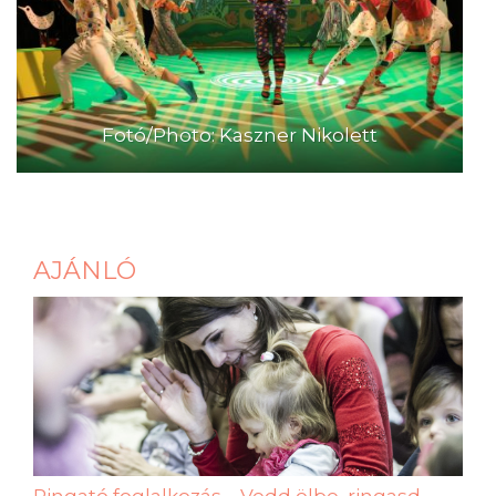
Fotó/Photo: Kaszner Nikolett
AJÁNLÓ
Ringató foglalkozás – Vedd ölbe, ringasd,