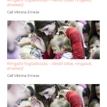
énekelj!
Gáll Viktória Emese
Ringató foglalkozás – Vedd ölbe, ringasd,
énekelj!
Gáll Viktória Emese