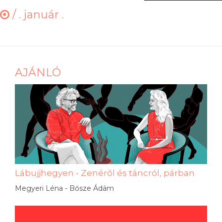
/
. január .
AJÁNLÓ
Lábujjhegyen - Zenéről és táncról, párban
Megyeri Léna - Bősze Ádám