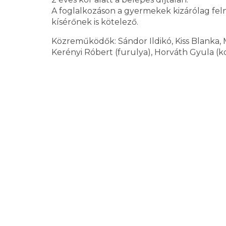
A foglalkozáson a gyermekek kizárólag felnő
kísérőnek is kötelező.
Közreműködők: Sándor Ildikó, Kiss Blanka, M
Kerényi Róbert (furulya), Horváth Gyula (ko