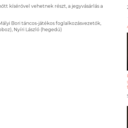
tt kísérővel vehetnek részt, a jegyvásárlás a
ályi Bori táncos-játékos foglalkozásvezetők,
boz), Nyíri László (hegedű)