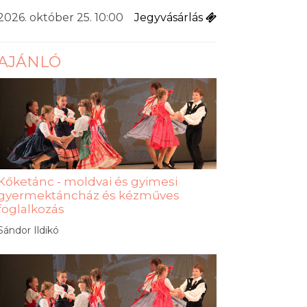
2026. október 25. 10:00
Jegyvásárlás
AJÁNLÓ
Kőketánc - moldvai és gyimesi
gyermektáncház és kézműves
foglalkozás
Sándor Ildikó