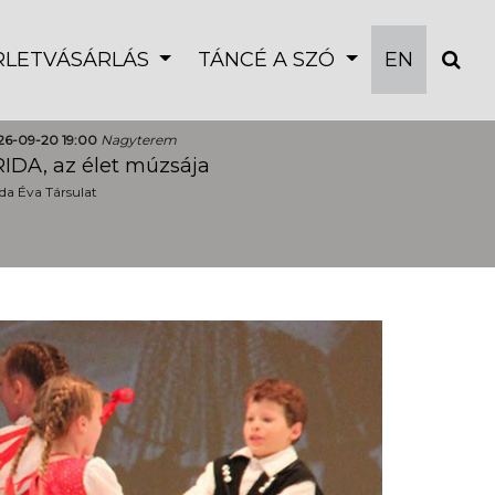
ÉRLETVÁSÁRLÁS
TÁNCÉ A SZÓ
EN
26-09-20 19:00
Nagyterem
IDA, az élet múzsája
a Éva Társulat