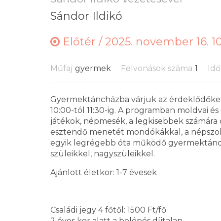
Sándor Ildikó
Előtér /
2025. november 16. 1
Műfaj
gyermek
Felvonások száma
1
Idő
Gyermektáncházba várjuk az érdeklődőke
10:00-tól 11:30-ig. A programban moldvai é
játékok, népmesék, a legkisebbek számára 
esztendő menetét mondókákkal, a népszo
egyik legrégebb óta működő gyermektánchá
szüleikkel, nagyszüleikkel.
Ajánlott életkor: 1-7 évesek
Családi jegy 4 főtől: 1500 Ft/fő
2 éves kor alatt a belépés díjtalan.