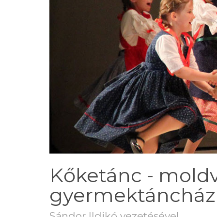
Kőketánc - moldv
gyermektáncház 
Sándor Ildikó vezetésével