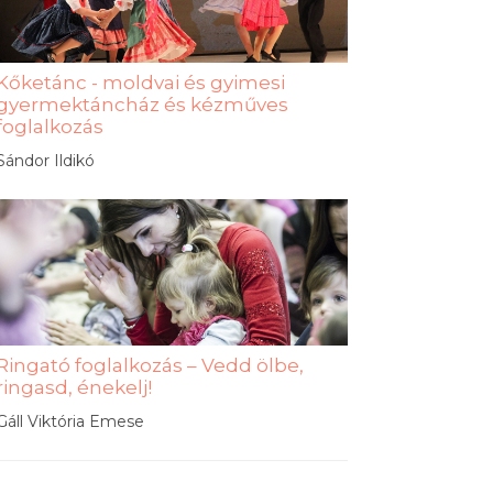
Kőketánc - moldvai és gyimesi
gyermektáncház és kézműves
foglalkozás
Sándor Ildikó
Ringató foglalkozás – Vedd ölbe,
ringasd, énekelj!
Gáll Viktória Emese