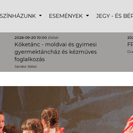
SZÍNHÁZUNK
ESEMÉNYEK
JEGY - ÉS B
2026-09-20 10:00
Előtér
20
Kőketánc - moldvai és gyimesi
FR
gyermektáncház és kézműves
Dud
foglalkozás
Sándor Ildikó