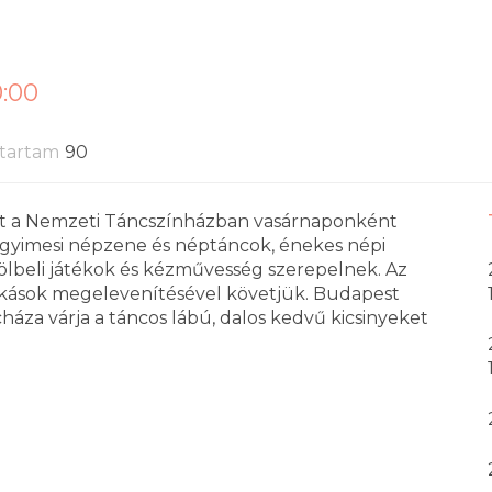
0:00
tartam
90
t a Nemzeti Táncszínházban vasárnaponként
s gyimesi népzene és néptáncok, énekes népi
ölbeli játékok és kézművesség szerepelnek. Az
kások megelevenítésével követjük. Budapest
za várja a táncos lábú, dalos kedvű kicsinyeket