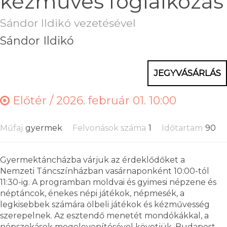
kézműves foglalkozás
Sándor Ildikó vezetésével
Sándor Ildikó
JEGYVÁSÁRLÁS
Előtér /
2026. február 01. 10:00
Műfaj
gyermek
Felvonások száma
1
Időtartam
90
Gyermektáncházba várjuk az érdeklődőket a
Nemzeti Táncszínházban vasárnaponként 10:00-tól
11:30-ig. A programban moldvai és gyimesi népzene és
néptáncok, énekes népi játékok, népmesék, a
legkisebbek számára ölbeli játékok és kézművesség
szerepelnek. Az esztendő menetét mondókákkal, a
népszokások megelevenítésével követjük. Budapest